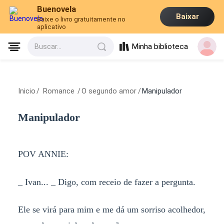
Buenovela
Baixar
Baixe o livro gratuitamente no
aplicativo
Minha biblioteca
Buscar...
Inicio
/
Romance
/
O segundo amor
/
Manipulador
Manipulador
POV ANNIE:
_ Ivan... _ Digo, com receio de fazer a pergunta.
Ele se virá para mim e me dá um sorriso acolhedor,