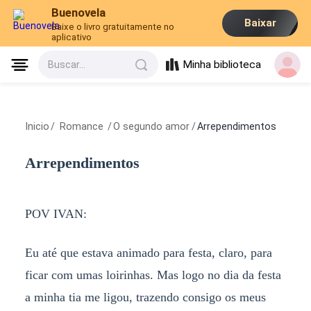
Buenovela
Baixar
Baixe o livro gratuitamente no
aplicativo
Minha biblioteca
Buscar...
Inicio
/
Romance
/
O segundo amor
/
Arrependimentos
Arrependimentos
POV IVAN:
Eu até que estava animado para festa, claro, para
ficar com umas loirinhas. Mas logo no dia da festa
a minha tia me ligou, trazendo consigo os meus