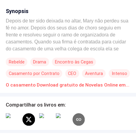
Synopsis
Depois de ter sido deixada no altar, Mary não perdeu sua
fé no amor. Depois dos seus dias de choro seguiu em
frente e resolveu seguir o ramo de organizadora de
casamentos. Quando sua firma é contratada para cuidar
do casamento de uma velha colega de escola ela se
depara com uma surpresa dolorosa e agonizante. Ao
Rebelde
Drama
Encontro às Cegas
invés de deixar o trabalho ela resolve lidar com essa
situação do jeito mais atrapalhado e errado que ela e sua
Casamento por Contrato
CEO
Aventura
Intenso
amiga conseguiram encontrar. Procurando por um noivo
nos classificados.
O casamento Download gratuito de Novelas Online em PDF
Compartilhar os livros em: