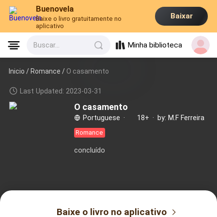
Buenovela
Baixar
Baixe o livro gratuitamente no
aplicativo
Minha biblioteca
Buscar...
Inicio /
Romance
/
O casamento
Last Updated: 2023-03-31
O casamento
Portuguese
·
18+
·
by: M.F Ferreira
Romance
concluído
Baixe o livro no aplicativo