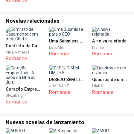
Romance
Theo não terminaram muito bem, mas queríamos as
melhores e são vocês. - Sorriu.
Novelas relacionadas
- Aonde seria o casamento? - Perguntei evitando
qualquer outro assunto. - Campo, praia, casa, igreja...
Uma Submissa para o CEO
A noiva rejeitada
Contrato de Casamento com meu Chefe
- Vai ser na casa de campo dos meus pais na Itália. -
LuadMel
Marnie
Milla Almeida
Romance
Romance
Afirmou e assenti rabiscando no papel enquanto Ana
Romance
anotava de fato as coisas.
- Vocês já têm padrinhos ou o total de convidados
DESEJO SEM LIMITES
Quadros de um divórcio
definidos?
J. M. SANT
Lilah V
Coração Emprestado: A babá da filha do Juiz
Romance
Romance
BNLabaig
- Os padrinhos sim, mas ainda não fizemos a lista de
Romance
convidados. - Theodore respondeu.
Nuevas novelas de lanzamiento
- Sem problemas, teremos tempo para isso, vamos
ver alguns detalhes e entraremos em contato com