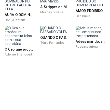
vocês. Quando podemos ir analisar o lugar? -
A Stripper do Meu Marido
Perguntei.
AMOR PROIBIDO DO HOMEM PERFEITO
Maerley Oliveira
AURA O DOMINADOR DO OUTRO LADO DA TELA
Sah Quele
Coruja literária
- Esse fim de semana seria ótimo. Temos duas
semanas por lá com toda a minha família inclusive,
chamei a sua também. - Sorriu.
QUANDO O PASSADO VOLTA
Adeus marido, seu amor nunca me pertenceu
Tônia Fernandes
Roseanaautora
- Ótimo, deixamos isso acertado então. - Disse
O Ceo que propôs um casamento falso com a sua secretária
rabiscando o papel novamente.
Adeline Bitencourt
- Ligaremos caso falte alguma coisa. - Ana avisou e
Nanda sorriu assentindo.
Nos levantamos enquanto Nanda se aproximava me
abraçando.
- Não se preocupe com as duas semanas, eu chamei
alguns primos, talvez você não fique sozinha. - Sorriu