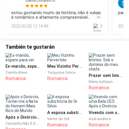
protegida e
Salma Linhares10
pelo seu pulo e gargalho enquanto o cachorro nada até a
cabelos castanhos brilhosos.
Isso era brincadeira?
borda da piscina.- Esse cachorro quer me matar, eu sinto
estou gostando muito da história, não é vulgar,
parabé
isso. - afirmou ofegante e gargalhei ainda mais.- É por que
é romântico e altamente compreensível.
você não foi passear com ele hoje, bem feito. - acusei.-
- Mary, esses são Nanda e Theodore, nossos clientes.
Parabéns autora!
2025-02-05 12:14:49
3
2024-
Você não quis ir c
- Ana introduziu esperando alguma reação da minha
parte e continuei olhando sentindo meu estômago se
revirar.
También te gustarán
- É... - Murmurei deslizando vagarosamente na
cadeira. - Que ótimo revê-los. - Conclui apertando
Ex-marido, espere para ver
Meu Vizinho Pervertido
minhas mãos suadas.
Camila Alves
Turquoise Grace
Prazer sem limites: Sob o domínio do meu chefe.
Romance
Romance
Maria eufrasio
- Mary... Quanto tempo... - Theodore comentou e
Romance
peguei na pasta que Ana segurava.
- Então... Vão se casar?
A esposa substituta do Sr. Silvio
Vivendo com uma Bela CEO Após o Divórcio
Após o Divórcio, Tornei-me a Neta do Homem Mais Rico do Mundo
Vento do Sul
Azul-asiático
- Espero que esteja bem com isso, sei que você e o
Castanha Não É Doce
Romance
Romance