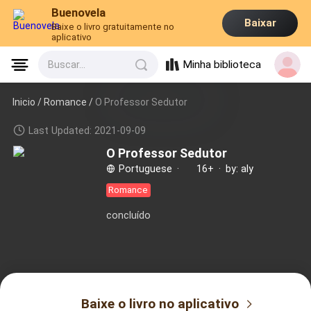
Buenovela
Baixar
Baixe o livro gratuitamente no
aplicativo
Minha biblioteca
Buscar...
Inicio /
Romance
/
O Professor Sedutor
Last Updated: 2021-09-09
O Professor Sedutor
Portuguese
·
16+
·
by: aly
Romance
concluído
Baixe o livro no aplicativo