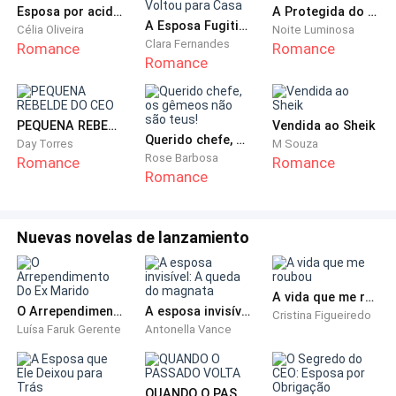
Papai abraça a pequena mulher.
Esposa por acidente
A Protegida do Sr. Russell
A Esposa Fugitiva que Voltou para Casa
Célia Oliveira
Noite Luminosa
Clara Fernandes
Romance
Romance
— Obrigado por me ajudar nesse momento difícil,
Romance
mamãe.
— Você é meu filho, sempre lhe ajudaria. Agora me
PEQUENA REBELDE DO CEO
Vendida ao Sheik
deixa olhar para a minha neta. — ela pega minha mão e
Querido chefe, os gêmeos não são teus!
Day Torres
M Souza
Rose Barbosa
me abraça rapidamente. — Como você cresceu meu
Romance
Romance
Romance
amor. Faz uns dez anos que não vejo você, sem que
seja por fotos.
Nuevas novelas de lanzamiento
Apenas sorrio. Eu mal lembrava dela na minha vida,
para dizer que sentia falta de alguma coisa.
A vida que me roubou
O Arrependimento Do Ex Marido
A esposa invisível: A queda do magnata
Cristina Figueiredo
— Essa é Jasmine. — ela aponta para a garota e tira
Luísa Faruk Gerente
Antonella Vance
os fones dela. — Jas, querida, se lembra agora da
Olívia?
QUANDO O PASSADO VOLTA