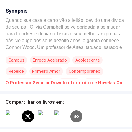
Synopsis
Quando sua casa e carro vão a leilão, devido uma dívida
de seu pai, Olívia Campbell se vê obrigada a se mudar
para Londres e deixar o Texas e seu melhor amigo para
trás.No auge dos seus dezoito anos, a garota conhece
Connor Wood. Um professor de Artes, tatuado, sarado e
misterioso, que deveria estar em qualquer lugar, menos
Campus
Enredo Acelerado
Adolescente
em uma sala de aula. Aluna e Professor. Será que Olívia
irá descobrir o que há por trás de todo aquele ar
Rebelde
Primeiro Amor
Contemporâneo
misterioso que seu professor tem?
Professor/Professora
Aventura
Perdão
O Professor Sedutor Download gratuito de Novelas Online em PDF
Compartilhar os livros em: