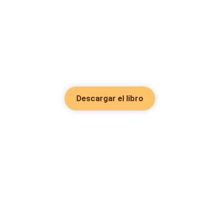
Descargar el libro
Hot Genres
Romance
Recursos
Hombre lobo
Palabras clave
Redes Sociales