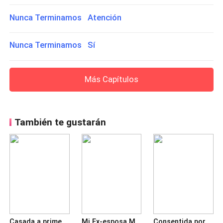
Nunca Terminamos Atención
Nunca Terminamos Sí
Más Capítulos
También te gustarán
Casada a primera vista
Mi Ex-esposa Misteriosa Es Multimillonaria
Consentida por el Presidente: Mi esposa es un poco dulce