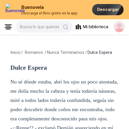
Buenovela
Descargar
Descarga el libro gratis en la app
Mi biblioteca
Busca lo que quieras
Inicio
/
Romance
/
Nunca Terminamos
/
Dulce Espera
Dulce Espera
No sé dónde estaba, abrí los ojos un poco atontada,
me dolía mucho la cabeza y tenía todavía náuseas,
miré a todos lados todavía confundida, seguía sin
poder descubrir donde coños me encontraba, todo
era completamente desconocido para mis ojos.
-¿¡Renne!? - exclamó Demián apareciendo en mí