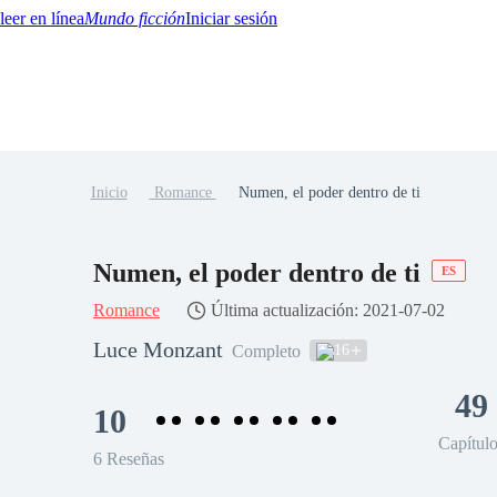
Mundo ficción
Iniciar sesión
Inicio
Romance
Numen, el poder dentro de ti
BTQ+
YA/TEEN
Paranormal
Misterio/Thriller
Oriental
Juegos
Historia
MM
Numen, el poder dentro de ti
ES
Romance
Última actualización: 2021-07-02
Luce Monzant
16
Completo
49
10
Capítul
6 Reseñas