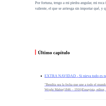
Por fortuna, tengo a mi piedra angular, mi roca
valiente, el que se arriesga sin importar qué, y 
—¡Ven aquí! —grita desde la puerta, por encima
No dudo en saltar a sus brazos.
Último capítulo
Estamos acostumbrados a las tormentas en esta é
alguna deidad allá arriba estuviera en plena bata
EXTRA NAVIDAD - Si nieva todo es po
“Bendita sea la fecha que une a todo el mun
—Gracias. —Le digo al abrazarlo fuerte, me si
Wright Mabie(1846 – 1916)Ensayista, editor, 
de una navidad pasada.Abrir los regalos la m
época, sin embargo, desde hace dos días, des
—Miedosa. —susurra, al intentar apartar mi mira
ponen los regalos debajo del árbol cuando no