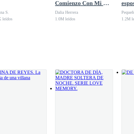
Comienzo Con Mi Ex-
espo
esposo
Jefe
ina S.
Dalia Herrera
Pequeñ
domi
 leídos
1.0M leídos
1.2M l
on su personalidad tan explosiva. No lo entiendo, los médicos tienden 
uchar mi quejido lastimero.