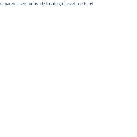
uarenta segundos; de los dos, él es el fuerte, el
embargo, esta vez creo que es diferente. Como si
e desde las nubes casi negras e ilumina toda la