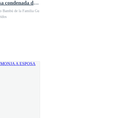
sa condenada del
 paranoico y
o Bambú de la Familia Gu
nante
eídos
a ser serios e imperturbables, no como esta mujer