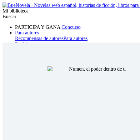
Mi biblioteca
Buscar
PARTICIPA Y GANA
Concurso
Para autores
Recompensas de autores
Para autores
Ranking
Navegar
Novelas
Cuentos Cortos
Todos
Romance
Hombre lobo
Mafia
Sistema
Fantasía
Urbano
LG