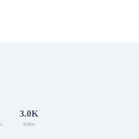
 Romance
Sci-Fi
Guerra
Otros
3.0K
os
leídos