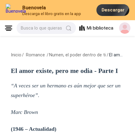
Buenovela
Descargar
Descarga el libro gratis en la app
Mi biblioteca
Busca lo que quieras
Inicio
/
Romance
/
Numen, el poder dentro de ti
/
El amor existe, pero me odia - Parte I
El amor existe, pero me odia - Parte I
“A veces ser un hermano es aún mejor que ser un
superhéroe”.
Marc Brown
(1946 – Actualidad)