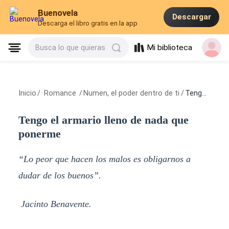
Buenovela
Descargar
Descarga el libro gratis en la app
Mi biblioteca
Busca lo que quieras
Inicio
/
Romance
/
Numen, el poder dentro de ti
/
Tengo el armario lleno de nada que ponerme
Tengo el armario lleno de nada que
ponerme
“Lo peor que hacen los malos es obligarnos a
dudar de los buenos”.
Jacinto Benavente.