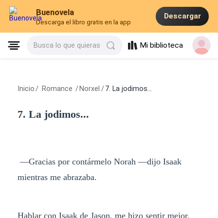
Buenovela
Descargar
Descarga el libro gratis en la app
Mi biblioteca
Busca lo que quieras
Inicio
/
Romance
/
Norxel
/
7. La jodimos...
7. La jodimos...
—Gracias por contármelo Norah —dijo Isaak
mientras me abrazaba.
Hablar con Isaak de Jason, me hizo sentir mejor.