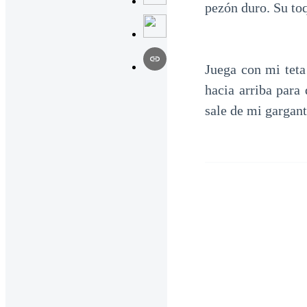
pezón duro. Su toq
Juega con mi tet
hacia arriba par
sale de mi gargant