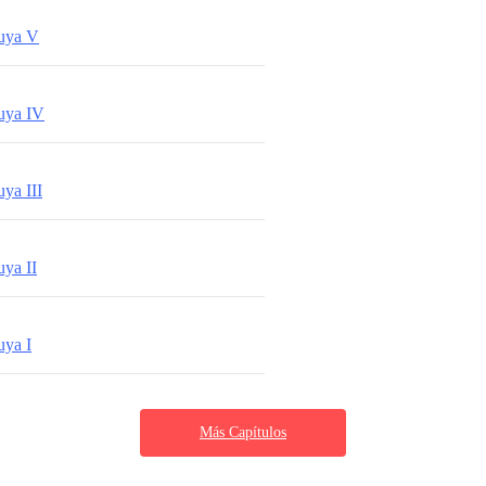
uya V
uya IV
ya III
ya II
ya I
Más Capítulos