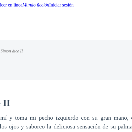
Mundo ficción
Iniciar sesión
/
Simon dice II
BTQ+
YA/TEEN
Paranormal
Misterio/Thriller
Oriental
Juegos
Historia
MM
 II
 mí y toma mi pecho izquierdo con su gran mano, 
los ojos y saboreo la deliciosa sensación de su palm