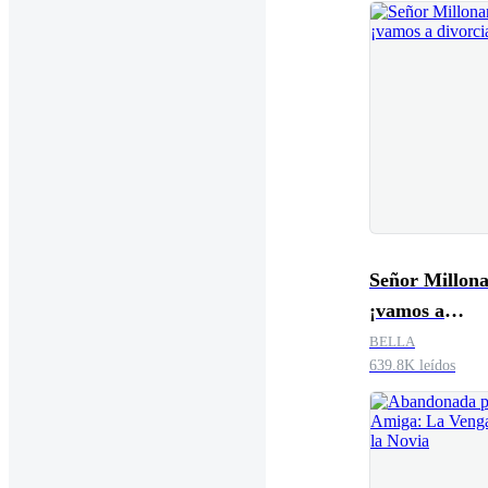
Señor Millona
¡vamos a
divorciarnos!
BELLA
639.8K leídos