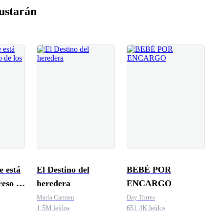
ustarán
 está
El Destino del
BEBÉ POR
reso de
heredera
ENCARGO
nados
María Carmen
Day Torres
1.5M leídos
651.4K leídos