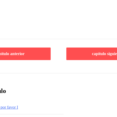
pítulo anterior
capítulo sigui
ulo
 por favor I