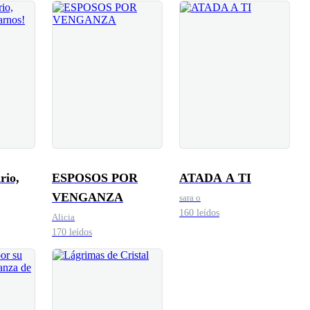
rio,
ESPOSOS POR
ATADA A TI
VENGANZA
sara o
160 leídos
Alicia
170 leídos