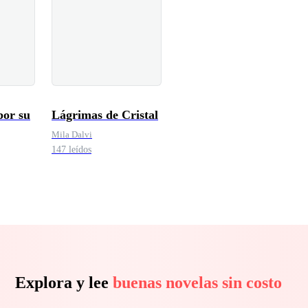
or su
Lágrimas de Cristal
Mila Dalvi
147 leídos
a
Explora y lee
buenas novelas sin costo