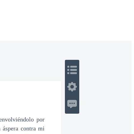
 Romance
Sci-Fi
Guerra
Otros
envolviéndolo por
a áspera contra mi