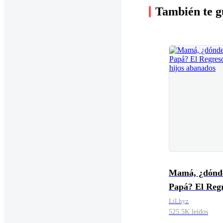
También te g
Mamá, ¿dónde
Papá? El Reg
los hijos aba
LiLhyz
525.5K leídos