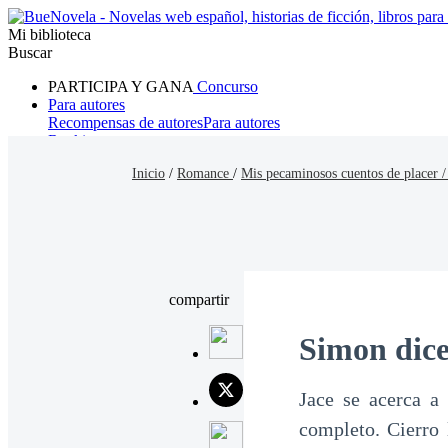
Mi biblioteca
Buscar
PARTICIPA Y GANA
Concurso
Para autores
Recompensas de autores
Para autores
Ranking
Navegar
Inicio
/
Romance
/
Mis pecaminosos cuentos de placer 
Novelas
Cuentos Cortos
Todos
Romance
Hombre lobo
Mafia
Sistema
Fantasía
Urbano
LG
compartir
Simon dice
Jace se acerca a
completo. Cierro 