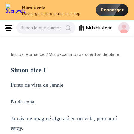
Buenovela
Descargar
Descarga el libro gratis en la app
Mi biblioteca
Busca lo que quieras
Inicio
/
Romance
/
Mis pecaminosos cuentos de placer
/
Simon
Simon dice I
Punto de vista de Jennie
Ni de coña.
Jamás me imaginé algo así en mi vida, pero aquí
estoy.