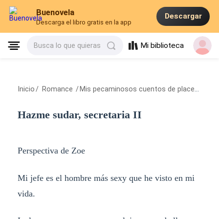
Buenovela
Descargar
Descarga el libro gratis en la app
Mi biblioteca
Busca lo que quieras
Inicio
/
Romance
/
Mis pecaminosos cuentos de placer
/
Hazme
Hazme sudar, secretaria II
Perspectiva de Zoe
Mi jefe es el hombre más sexy que he visto en mi
vida.