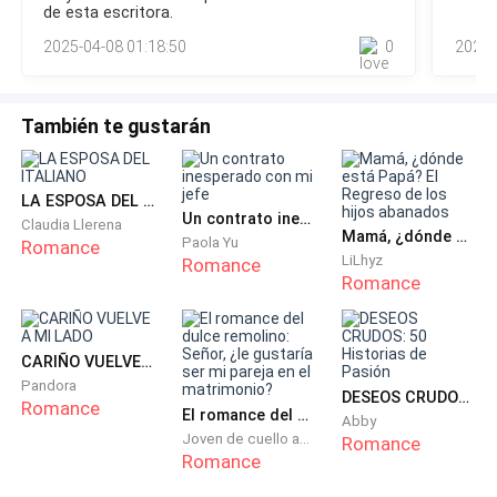
haciendo a Edward y ahora que mi madre convive con él
de esta escritora.
también lo sabe ella.-No lo hizo mamá, estamos en camino--
-Ponte ese vestido, necesitan una modelo extra- me
2025-04-08 01:18:50
0
2023-
Bien, escucha, estoy saliendo en
rio para mi misma, ni de broma puedo entrar en uno
de sus vestidos de barbie que ella tanto usa.
También te gustarán
- No puedo, enviaré correos toda la noche- miento
descaradamente porque solo estaré viendo películas
LA ESPOSA DEL ITALIANO
malas hasta quedar dormida.
Un contrato inesperado con mi jefe
Claudia Llerena
Mamá, ¿dónde está Papá? El Regreso de los hijos abanados
Paola Yu
Romance
LiLhyz
Romance
-Son 1,000 por las fotos de hoy, nada de bikinis son
Romance
vestidos de la edad media o algo así, es perfecto para
ti-
CARIÑO VUELVE A MI LADO
-Pero Ellen- se que está intentando apoyarme pero
Pandora
DESEOS CRUDOS: 50 Historias de Pasión
Romance
ella es una modelo profesional y mis dotes no son
El romance del dulce remolino: Señor, ¿le gustaría ser mi pareja en el matrimonio?
Abby
Joven de cuello azul
como los de ella.
Romance
Romance