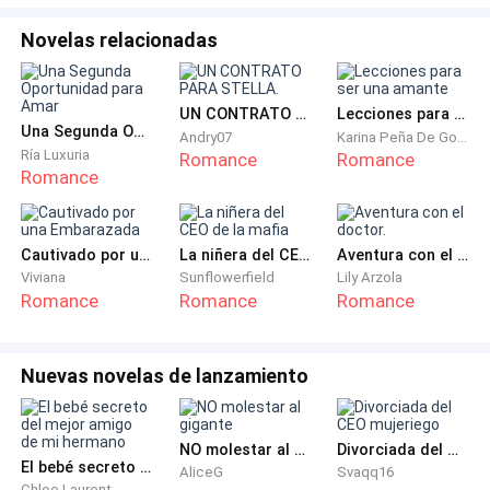
-Pagaremos la renta con eso y yo invito el desayuno
mañana- miro como pone pucheros y pienso que por
Novelas relacionadas
primera vez en meses aliviaré el gasto de la renta.
-Bien, eso me mantendrá por un rato-
UN CONTRATO PARA STELLA.
Lecciones para ser una amante
Una Segunda Oportunidad para Amar
Andry07
Karina Peña De Goncalves
Ría Luxuria
Romance
Romance
...
Romance
Entro en mi habitación para buscar algo de ropa con la
que pueda sentirme cómoda porque Ellen me ha dicho
Cautivado por una Embarazada
La niñera del CEO de la mafia
Aventura con el doctor.
que me cambiaré con el vestuario que elijan para mí
Viviana
Sunflowerfield
Lily Arzola
Romance
Romance
Romance
en la sesión.
No tardo nada a comparación del tiempo que le toma
Nuevas novelas de lanzamiento
a mi compañera de cuarto quedar lista.
Salimos del apartamento en su auto con ella de
NO molestar al gigante
Divorciada del CEO mujeriego
El bebé secreto del mejor amigo de mi hermano
conductora, no me toma mucho tiempo ceder ante el
AliceG
Svaqq16
Chloe Laurent