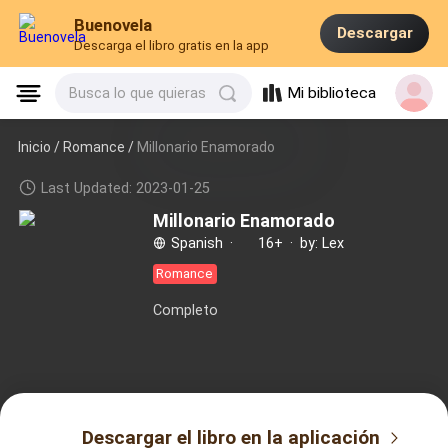
Buenovela
Descargar
Descarga el libro gratis en la app
Mi biblioteca
Busca lo que quieras
Inicio /
Romance
/
Millonario Enamorado
Last Updated: 2023-01-25
Millonario Enamorado
Spanish
·
16+
·
by: Lex
Romance
Completo
Descargar el libro en la aplicación