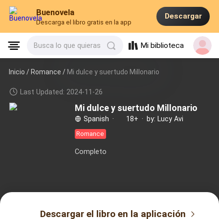
Buenovela
Descargar
Descarga el libro gratis en la app
Mi biblioteca
Busca lo que quieras
Inicio /
Romance
/
Mi dulce y suertudo Millonario
Last Updated: 2024-11-26
Mi dulce y suertudo Millonario
Spanish
·
18+
·
by: Lucy Avi
Romance
Completo
Descargar el libro en la aplicación