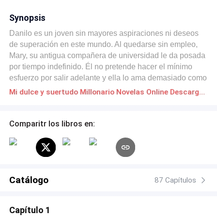
Synopsis
Danilo es un joven sin mayores aspiraciones ni deseos
de superación en este mundo. Al quedarse sin empleo,
Mary, su antigua compañera de universidad le da posada
por tiempo indefinido. Él no pretende hacer el mínimo
esfuerzo por salir adelante y ella lo ama demasiado como
para echarlo. Una noche casual, después de una larga
Mi dulce y suertudo Millonario Novelas Online Descarga gratuita de PDF
sesión de tragos en un bar, sufriendo por Lara, su amor
imposible de toda la vida, en sueños lo visita un agente
de bienes raíces desconocido llamado Avery, llevándole
Comparitr los libros en:
en papel la prueba de que ha heredado una enorme
mansión, acompañada de una jugosa suma de dinero a
causa de la muerte de un tío lejano. Cuando Danilo se da
cuenta que ese sueño se ha vuelto realidad, su vida
tendrá un cambio abrupto, pasando de ser un don nadie a
Catálogo
87 Capítulos
ser el tipo más respetado y acaudalado del barrio, o esa
es la idea que él tiene.
Capítulo 1