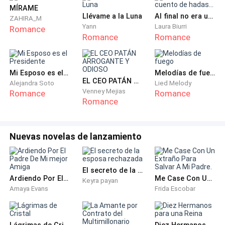
permitido conseguir vivienda en ese lugar que, para
MÍRAME
nada era barato. Suspiró de frustración y tocó el
Llévame a la Luna
Al final no era un cuento de hadas...
ZAHIRA_M
timbre.
Yann
Laura Biurri
Romance
Romance
Romance
El cuadro que Mary había encontrado en serio le
enterneció: Allí estaba Danilo, empapado hasta el
Mi Esposo es el Presidente
Melodías de fuego
tuétano, con una maleta mediana en su mano y con
EL CEO PATÁN ARROGANTE Y ODIOSO
Alejandra Soto
Lied Melody
una sonrisa de tonto; el muy despistado no pudo
Venney Mejias
Romance
Romance
Romance
dignarse a llamar antes de llegar, aunque luego de
hacerlo pasar se dio cuenta del por qué de su abrupta
llegada.
Nuevas novelas de lanzamiento
—Así que, el día tan anunciado por tus padres se llegó.
—dijo Mary con desconcierto mientras le extendía a
El secreto de la esposa rechazada
Ardiendo Por El Padre De Mi mejor Amiga
Me Case Con Un Extraño Para Salvar A Mi Padre.
Danilo una toalla.
Keyra payan
Amaya Evans
Frida Escobar
—Ya sabes, ellos lo tenían advertido —respondió
Danilo—. Lo que nunca creí fue que lo cumplieran de
Lágrimas de Cristal
Diez Hermanos para una Reina