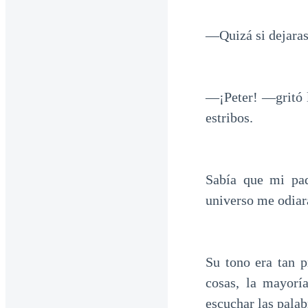
—Quizá si dejaras 
—¡Peter! —gritó l
estribos.
Sabía que mi pad
universo me odiar
Su tono era tan 
cosas, la mayorí
escuchar las palab