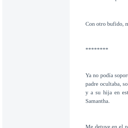
Con otro bufido, me
********
Ya no podía sopor
padre ocultaba, s
y a su hija en e
Samantha.
Me detuve en el p