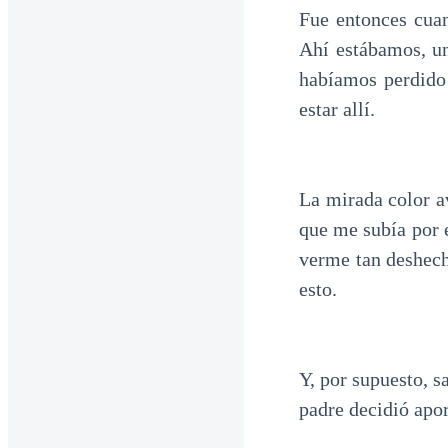
Fue entonces cua
Ahí estábamos, un
habíamos perdido 
estar allí.
La mirada color a
que me subía por e
verme tan deshech
esto.
Y, por supuesto, s
padre decidió apor