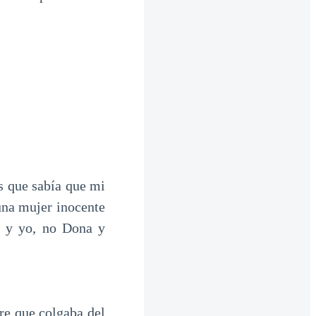
s que sabía que mi
una mujer inocente
e y yo, no Dona y
re que colgaba del