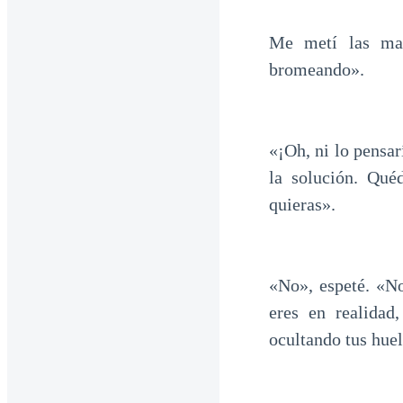
Me metí las man
bromeando».
«¡Oh, ni lo pensa
la solución. Qué
quieras».
«No», espeté. «No
eres en realidad
ocultando tus huel