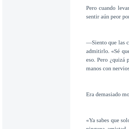
Pero cuando levan
sentir aún peor po
—Siento que las 
admitirlo. «Sé qu
eso. Pero ¿quizá 
manos con nervio
Era demasiado mo
«Ya sabes que sol
ninguna amistad.