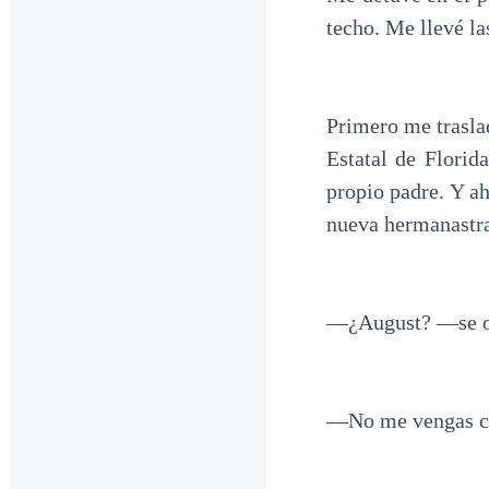
techo. Me llevé la
Primero me trasla
Estatal de Florid
propio padre. Y ah
nueva hermanastra.
—¿August? —se oyó
—No me vengas co