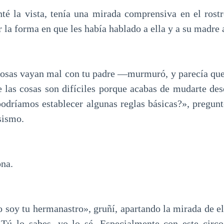
té la vista, tenía una mirada comprensiva en el rost
r la forma en que les había hablado a ella y a su madre 
cosas vayan mal con tu padre —murmuró, y parecía que
e las cosas son difíciles porque acabas de mudarte de
podríamos establecer algunas reglas básicas?», pregunt
sismo.
na.
o soy tu hermanastro», gruñí, apartando la mirada de el
 Tú lo sabes, yo lo sé. Especialmente con este circ