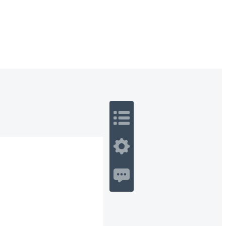
 Romance
Sci-Fi
Guerra
Otros