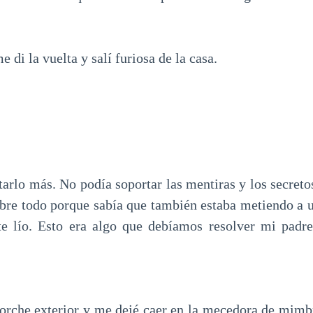
 di la vuelta y salí furiosa de la casa.
tarlo más. No podía soportar las mentiras y los secreto
obre todo porque sabía que también estaba metiendo a 
ste lío. Esto era algo que debíamos resolver mi padr
orche exterior y me dejé caer en la mecedora de mimb