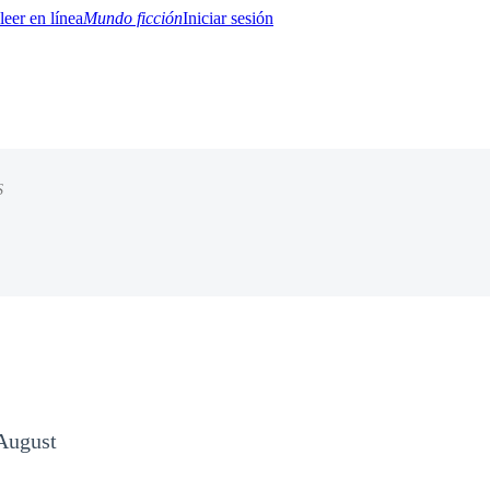
Mundo ficción
Iniciar sesión
S
BTQ+
YA/TEEN
Paranormal
Misterio/Thriller
Oriental
Juegos
Historia
MM
 August