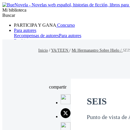
Mi biblioteca
Buscar
PARTICIPA Y GANA
Concurso
Para autores
Recompensas de autores
Para autores
Ranking
Navegar
Inicio
/
YA/TEEN
/
Mi Hermanastro Sobre Hielo /
SEI
Novelas
Cuentos Cortos
Todos
Romance
Hombre lobo
Mafia
Sistema
Fantasía
Urbano
LG
compartir
SEIS
Punto de vista de