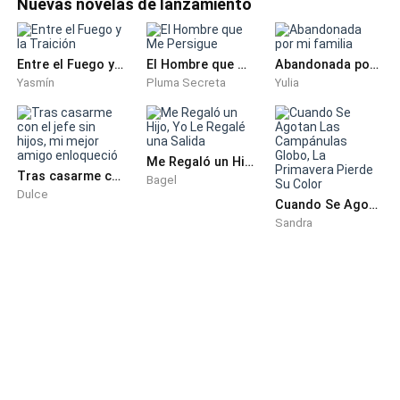
Nuevas novelas de lanzamiento
—Ustedes, jóvenes parejas, realmente deben tener
más cuidado en el futuro. Este embarazo ya es
inestable de por sí, no puede volver a tener emociones
Entre el Fuego y la Traición
El Hombre que Me Persigue
Abandonada por mi familia
fuertes ni cansarse excesivamente.
Yasmín
Pluma Secreta
Yulia
Viendo la expresión desconcertada del hombre,
expliqué que no era mi esposo.
Me Regaló un Hijo, Yo Le Regalé una Salida
Tras casarme con el jefe sin hijos, mi mejor amigo enloqueció
Bagel
—Mi esposo está... en un viaje de negocios en el
Dulce
Cuando Se Agotan Las Campánulas Globo, La Primavera Pierde Su Color
extranjero.
Sandra
El doctor asintió y mencionó algunas precauciones
más.
—Envíale una copia de esto a tu esposo. El que va a
ser padre también debe empezar a aprender desde
ahora cómo cuidar a una mujer embarazada.