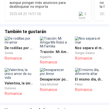
Rápidamente saqué mi teléfono para llamar al 911,
aunque pongan más anuncios para
no se
justo habíamos descubierto un problema con ellas.Sus
desbloquear no importa
la fo
pero mi vista se oscureció y me sentí mareada, sin
pinturas eran plagios que combinaban obras de varios
novel
poder reunir nada de fuerza.
2025-04-25 14:51:58
0
2025-
artistas menores. No se había detectado en evaluaciones
previ
En ese momento, la puerta de al lado se abrió con un
También te gustarán
clic y salió el vecino. Se asustó al ver mi estado
lamentable y corrió rápidamente a sostenerme.
De rodillas por mi amor
Nos separa el mar
—¿Qué pasó?
Traición: Mi Amiga Me Robó a Mi Familia
Sonia
Sergio Saenz
Agapito
Romance
Romance
Romance
Por fin pude respirar aliviada y le pedí que me llevara al
hospital.
Desaparecer por Amor
El mismo día, diferente altar
Después de los exámenes, resultó que efectivamente
Valentina, la único amor de su vida
Sara Montiel
Fénix
eran síntomas de un aborto inminente. El doctor me
Dolores
Romance
Romance
Romance
recetó un montón de medicamentos y habló con un
tono bastante serio.