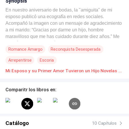
Synopsis
En nuestro aniversario de bodas, la "amiguita" de mi
esposo publicó una ecografía en redes sociales.
Acompañó la imagen con un mensaje de agradecimiento
a mi marido: “Gracias por darme un hijo, hombre
maravilloso que me has cuidado durante diez años.” Me
quedé helada y comenté: [¿Acaso eres la tercera en
Romance Amargo
Reconquista Desesperada
discordia?] Mi esposo Diego me llamó de inmediato,
furioso. —¡No seas mal pensada! Solo le doné esperma
Arrepentirse
Escoria
para que pudiera ser madre soltera. —Además, Lucía
quedó embarazada a la primera, mientras que tú lo has
Mi Esposo y su Primer Amor Tuvieron un Hijo Novelas Online Descarga gratuita de PDF
intentado tres veces sin éxito. ¡Tu vientre no sirve para
nada! Hace tres días me dijo que iba al extranjero por
Comparitr los libros en:
negocios. No contestaba mis llamadas ni mensajes.
Pensé que estaba ocupado, sin imaginar que
acompañaba a otra mujer a sus revisiones prenatales.
Media hora después, Lucía publicó una foto de una mesa
llena de comida. “Cansada de la comida extranjera,
Catálogo
Diego cocinó todos mis platos favoritos.” Miré la prueba
10 Capítulos