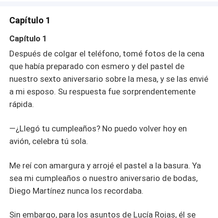
de embarazo positiva que tenía en mis manos, sintiendo
cómo mi alegría se congelaba. Ocho años de amor
Capítulo 1
profundo, seis de matrimonio sometiéndome a sus
caprichos. Esta vez, he decidido dejarlo ir
Capítulo 1
definitivamente.
Después de colgar el teléfono, tomé fotos de la cena
que había preparado con esmero y del pastel de
nuestro sexto aniversario sobre la mesa, y se las envié
a mi esposo. Su respuesta fue sorprendentemente
rápida.
—¿Llegó tu cumpleaños? No puedo volver hoy en
avión, celebra tú sola.
Me reí con amargura y arrojé el pastel a la basura. Ya
sea mi cumpleaños o nuestro aniversario de bodas,
Diego Martínez nunca los recordaba.
Sin embargo, para los asuntos de Lucía Rojas, él se