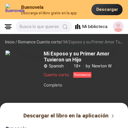
Buenovela
Descargar
Descarga el libro gratis en la app
Mi biblioteca
Busca lo que quieras
Inicio /
Romance Cuento corto/
Mi Esposo y su Primer Amor Tuvieron un Hijo
Mi Esposo y su Primer Amor
Tuvieron un Hijo
Spanish
·
18+
·
by: Newton W
Cuento corto
Romance
Completo
Descargar el libro en la aplicación