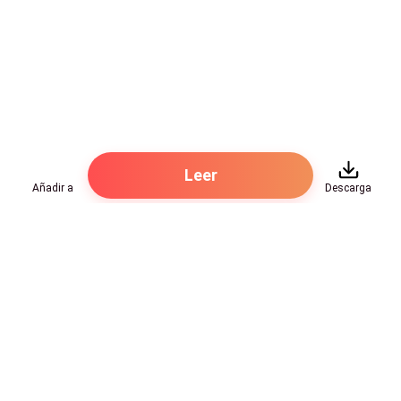
Sonreí con amargura. Yo veía que él sabía cuidar muy
bien, lástima que cuidaba a otra mujer.
Leer
Añadir a
Descarga
Hot Genres
Romance
Recursos
Hombre lobo
Palabras clave
Redes Sociales