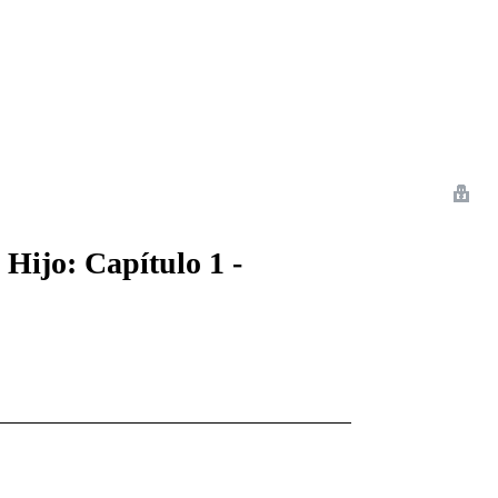
 Romance
Sci-Fi
Guerra
Otros
Hijo: Capítulo 1 -