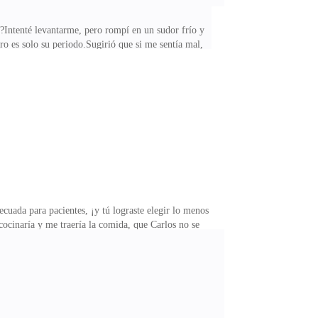
Intenté levantarme, pero rompí en un sudor frío y
 es solo su periodo.Sugirió que si me sentía mal,
xplicar, pero un dolor agudo en mi vientre me obligó
i a casa.Al abrir la puerta, nos encontramos con
rásticamente.—¿Por qué estás sangrando de nuevo? ¡El
uada para pacientes, ¡y tú lograste elegir lo menos
ocinaría y me traería la comida, que Carlos no se
n aborto. No eres nada confiable.Diego frunció el
a y respondí con sarcasmo:—¿Tú hablas de límites?
edulidad.Diego se contuvo, aunque visiblemente