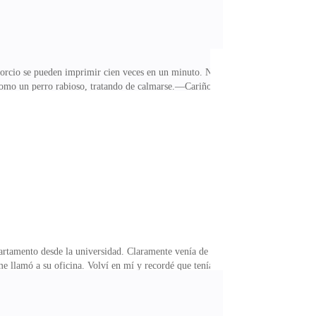
ivorcio se pueden imprimir cien veces en un minuto. No
o como un perro rabioso, tratando de calmarse.—Cariño,
ré herencia. ¿Eso te tranquilizaría?Suspiré
entos? ¿Acaso se podían controlar así de fácil?Viendo
la más tonta del mundo.—Diego, no me importa a quién
partamento desde la universidad. Claramente venía de
e llamó a su oficina. Volví en mí y recordé que tenía
ama. Él había iniciado una nueva división de arte
evo mercado y les iba muy bien.Curiosamente, varias
con ellas.Sus pinturas eran plagios que combinaban