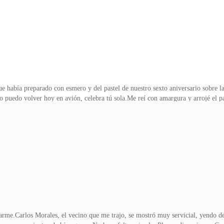
ue había preparado con esmero y del pastel de nuestro sexto aniversario sobre la
uedo volver hoy en avión, celebra tú sola.Me reí con amargura y arrojé el pas
aba.Sin embargo, para los asuntos de Lucía Rojas, él se había tomado la molest
a ahora.Guardé de nuevo el test de embarazo positivo que estaba sobre la mesa.
 tenía sentido.En seis años de matrimonio sin hijos, me sometí a tres tratamient
 habría esperanza, pero quién
lizarme.Carlos Morales, el vecino que me trajo, se mostró muy servicial, yendo 