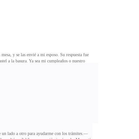
 mesa, y se las envié a mi esposo. Su respuesta fue
tel a la basura. Ya sea mi cumpleaños o nuestro
ia de preparar una pequeña libreta donde lo anotaba
 Originalmente planeaba dárselo a Diego como regalo
os de fertilización in vitro. El proceso fue muy
de un lado a otro para ayudarme con los trámites.—