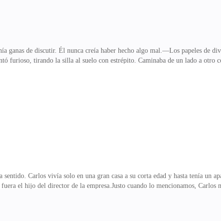
enía ganas de discutir. Él nunca creía haber hecho algo mal.—Los papeles de d
ntó furioso, tirando la silla al suelo con estrépito. Caminaba de un lado a otr
o hacer un testamento. Te prometo que no reconoceré al hijo de Lucía ni le deja
es se podían dividir en un testamento, negro sobre blanco. Pero, ¿y los sentimi
... La sangre llama, ¿cómo no iba a conmoverse? Si aún confiara en él, sería 
r hijos o en quién ga
 sentido. Carlos vivía solo en una gran casa a su corta edad y hasta tenía un a
uera el hijo del director de la empresa.Justo cuando lo mencionamos, Carlos m
a de Carlos se especializa en transacciones de antigüedades y tesoros de alta g
eneraban transacciones millonarias como la línea premium, había abierto un nu
aratas - todas rondaban los cien mil. Y justo habíamos descubierto un problema 