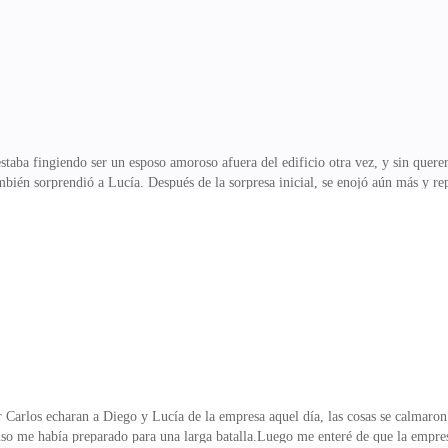
o en evaluaciones previ
aba fingiendo ser un esposo amoroso afuera del edificio otra vez, y sin querer
mbién sorprendió a Lucía. Después de la sorpresa inicial, se enojó aún más y 
onmigo, seguro quiere vengarse! —exclamó Lucía.Frente a las miradas chismosa
emás, ¿crees que una simple empleada tendría tanto poder?Lucía lo miró atónita
sión con los brazos cruzados y expresión fría. No solo Lucía estaba sorprendi
ramente.—Lucía, ¿puedes dejar de ser t
r Carlos echaran a Diego y Lucía de la empresa aquel día, las cosas se calmar
luso me había preparado para una larga batalla.Luego me enteré de que la empre