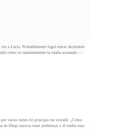
 vio a Lucía. Probablemente logró entrar diciéndole a
repitió cómo yo supuestamente la estaba acosando.—
s a su alrededor, Diego se avergonzó un poco.—¿Qué
, como si fuera la primera vez que lo veía.—¿Me estás
da, yo también me sorprendí de que Diego no la
on por varios meses.Al principio me extrañó. ¿Cómo
sa de Diego parecía tener problemas y él estaba muy