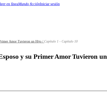
Mundo ficción
Iniciar sesión
Primer Amor Tuvieron un Hijo /
Capítulo 1 - Capítulo 10
BTQ+
YA/TEEN
Paranormal
Misterio/Thriller
Oriental
Juegos
Historia
MM
 Esposo y su Primer Amor Tuvieron un 