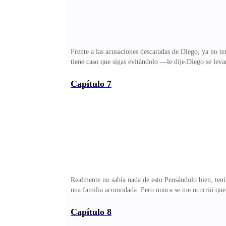
Frente a las acusaciones descaradas de Diego, ya no t
tiene caso que sigas evitándolo —le dije.Diego se leva
si tanto te preocupa, puedo firmar un acuerdo o inclus
profundamente. ¿Por qué seguía sin entender? Los bien
Capítulo 7
crecer al niño, quizás pareciéndose cada vez más a él
quieras proteger por diez años, con quién quieras tene
Realmente no sabía nada de esto.Pensándolo bien, tenía
una familia acomodada. Pero nunca se me ocurrió que f
algo importante que informarle.La empresa de la famili
moderno. Aunque las obras y joyas de esta línea no g
Capítulo 8
pinturas de Lucía estaban a la venta allí, y no eran b