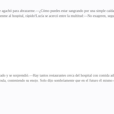
se agachó para abrazarme.—¿Cómo puedes estar sangrando por una simple caída?
me al hospital, rápido!Lucía se acercó entre la multitud:—No exageren, seguro
o se tornó decepcionada.—Así que de nuevo no has quedado embarazada.Quise e
e me ayudó a levantarme, diciendo que se quedaría con Lucía y me pediría un tax
Pero inmediatamente notó la sangre en mis pantalones y su expresión cambió d
, gritó lo suficientemente fuerte
o y se sorprendió.—Hay tantos restaurantes cerca del hospital con comida adec
ula, conteniendo su enojo. Solo dijo sombríamente que en el futuro él mismo c
dé bien de Katia para que saliera del hospital, y en menos de un día ya tuvo u
 ¿No sabes mantener distancia con una mujer casada?Dejé la cuchara con fuerz
n ver problemas.Carlos abrió los ojos de par en par, mirando a Diego con incr
, pero hoy aguantó, sentándose en silen