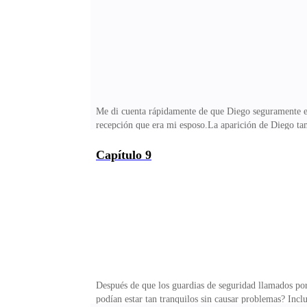
obras de varios artistas menores. No se había detectad
Me di cuenta rápidamente de que Diego seguramente est
recepción que era mi esposo.La aparición de Diego ta
¡Katia siempre ha estado celosa de que seas bueno c
tonterías dices? ¡Katia no es ese tipo de persona! Ad
Capítulo 9
defendiendo a mí? ¿No me crees?Yo observaba su discu
apoyara ciegamente. Antes, ya me habría regañado du
Después de que los guardias de seguridad llamados po
podían estar tan tranquilos sin causar problemas? Inc