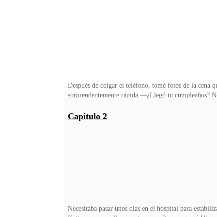
Después de colgar el teléfono, tomé fotos de la cena q
sorprendentemente rápida.—¿Llegó tu cumpleaños? No p
aniversario de bodas, Diego Martínez nunca los record
todo con lujo de detalles. Desde la preparatoria hast
Capítulo 2
durante la cena de esta noche. Ahora parecía que ya no
doloroso y todos fallaron. Pensé que esta vez tampoco
Necesitaba pasar unos días en el hospital para estabi