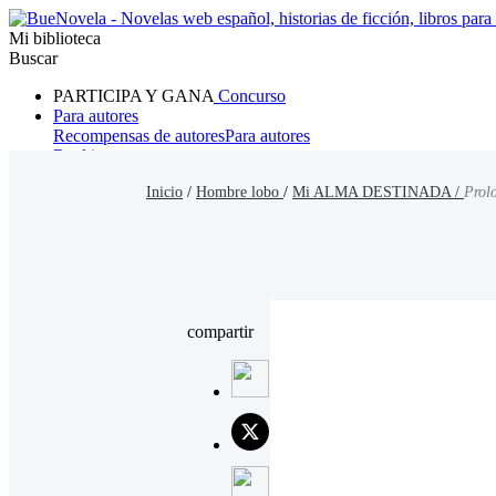
Mi biblioteca
Buscar
PARTICIPA Y GANA
Concurso
Para autores
Recompensas de autores
Para autores
Ranking
Navegar
Inicio
/
Hombre lobo
/
Mi ALMA DESTINADA /
Prol
Novelas
Cuentos Cortos
Todos
Romance
Hombre lobo
Mafia
Sistema
Fantasía
Urbano
LG
compartir