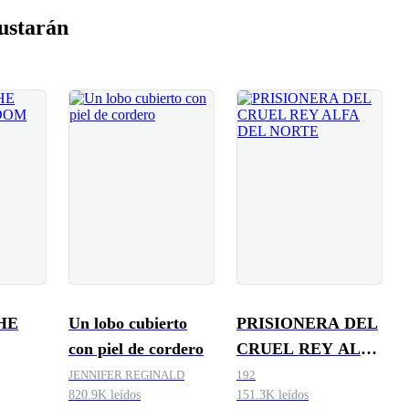
ustarán
HE
Un lobo cubierto
PRISIONERA DEL
con piel de cordero
CRUEL REY ALFA
DEL NORTE
JENNIFER REGINALD
192
820.9K leídos
151.3K leídos