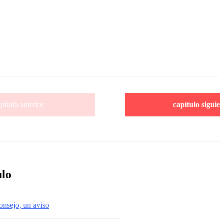
pítulo anterior
capítulo sigui
ulo
onsejo, un aviso