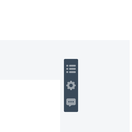
 Romance
Sci-Fi
Guerra
Otros