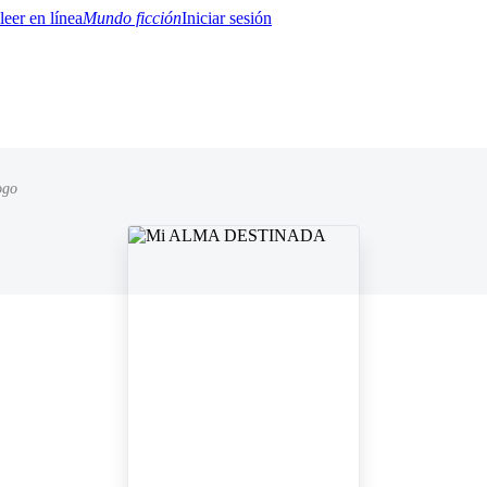
Mundo ficción
Iniciar sesión
ogo
BTQ+
YA/TEEN
Paranormal
Misterio/Thriller
Oriental
Juegos
Historia
MM