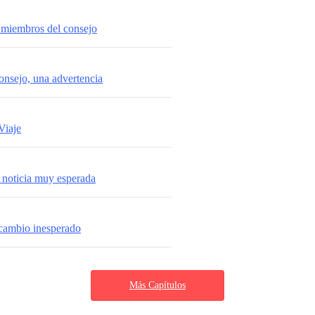
 miembros del consejo
onsejo, una advertencia
Viaje
 noticia muy esperada
cambio inesperado
Más Capítulos