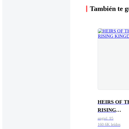
También te g
HEIRS OF T
RISING
KINGDOM
angiel_95
160.6K leídos