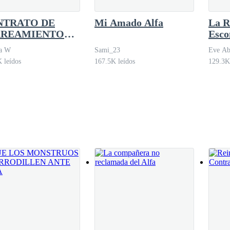
NTRATO DE
Mi Amado Alfa
La R
AREAMIENTO
Esco
 EL ALFA
na W
Sami_23
Eve Ab
LDITO
 leídos
167.5K leídos
129.3K