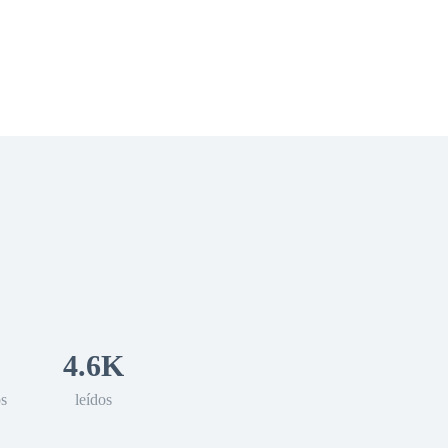
 Romance
Sci-Fi
Guerra
Otros
4.6K
os
leídos