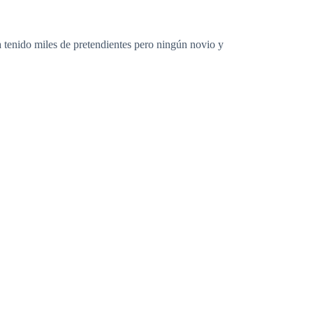
, a tenido miles de pretendientes pero ningún novio y
fico y su vida dio un cambio no drástico pero si un