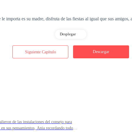
e le importa es su madre, disfruta de las fiestas al igual que sus amigos
Desplegar
ara, ella se sentía que le Asia falta algo y que a sus 16 años se intensi
Descargar
Siguiente Capítulo
a todo con tal de separarlos y Dos almas destinadas a estar juntas
en cuerpo y alma?
lieron de las instalaciones del consejo para
o en sus pensamientos, Ania recordando todo lo