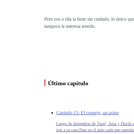
Pero eso a ella la tiene sin cuidado, lo único qu
tampoco le interesa tenerlo.
A pesar de tener todo lo que cualquier chica dese
cambio muy importante.
Un camino, pruebas, dudas, enemigos dispuestos 
Último capítulo
¿Pero podrá su amor soportar todo para unirse 
Capitulo 15: El consejo, un aviso
Luego de despedirse de Yaret, Ania y David sa
irse a su casa.Iban en el auto cada uno sumid