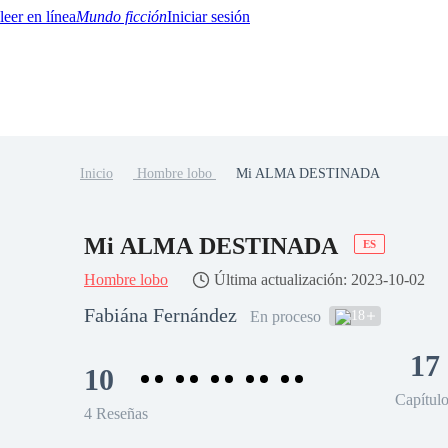
Mundo ficción
Iniciar sesión
Inicio
Hombre lobo
Mi ALMA DESTINADA
BTQ+
YA/TEEN
Paranormal
Misterio/Thriller
Oriental
Juegos
Historia
MM
Mi ALMA DESTINADA
ES
Hombre lobo
Última actualización: 2023-10-02
Fabiána Fernández
18
En proceso
17
10
Capítul
4 Reseñas