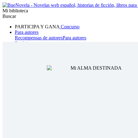
Mi biblioteca
Buscar
PARTICIPA Y GANA
Concurso
Para autores
Recompensas de autores
Para autores
Ranking
Navegar
Novelas
Cuentos Cortos
Todos
Romance
Hombre lobo
Mafia
Sistema
Fantasía
Urbano
LG