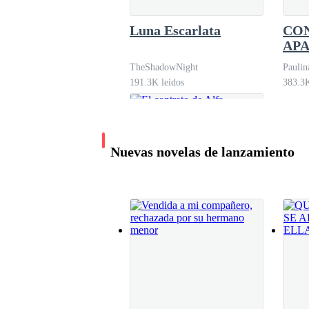
Luna Escarlata
CO
AP
CON
TheShadowNight
Pauli
MA
191.3K leídos
383.3K
Nuevas novelas de lanzamiento
El contrato de Alfa