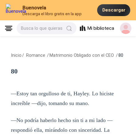
Buenovela
Descargar
Descarga el libro gratis en la app
Mi biblioteca
Busca lo que quieras
Inicio
/
Romance
/
Matrimonio Obligado con el CEO
/
80
80
—Estoy tan orgulloso de ti, Hayley. Lo hiciste
increíble —dijo, tomando su mano.
—No podría haberlo hecho sin ti a mi lado —
respondió ella, mirándolo con sinceridad. La