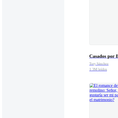
Casados por 
Tory Sánchez
1.3M leídos