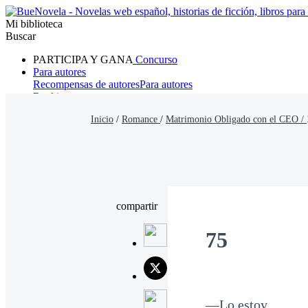
Mi biblioteca
Buscar
PARTICIPA Y GANA
Concurso
Para autores
Recompensas de autores
Para autores
Ranking
Navegar
Inicio
/
Romance
/
Matrimonio Obligado con el CEO /
Novelas
Cuentos Cortos
Todos
Romance
Hombre lobo
Mafia
Sistema
Fantasía
Urbano
LG
compartir
75
—Lo estoy...