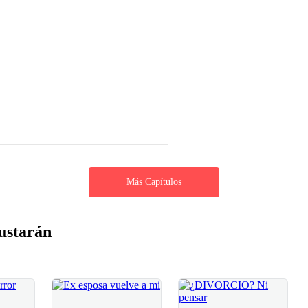
Más Capítulos
ustarán