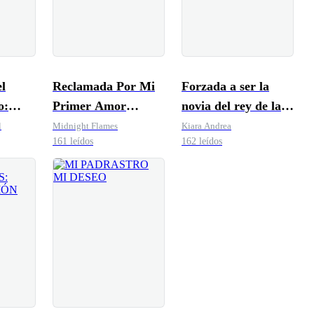
l
Reclamada Por Mi
Forzada a ser la
o:
Primer Amor
novia del rey de la
taría
Multimillionario
mafia
l
Midnight Flames
Kiara Andrea
161 leídos
162 leídos
en el