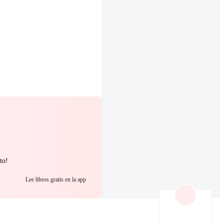
to!
Lee libros gratis en la app