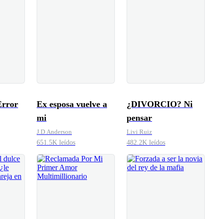
Error
Ex esposa vuelve a
¿DIVORCIO? Ni
mi
pensar
J.D Anderson
Livi Ruiz
651.5K leídos
482.2K leídos