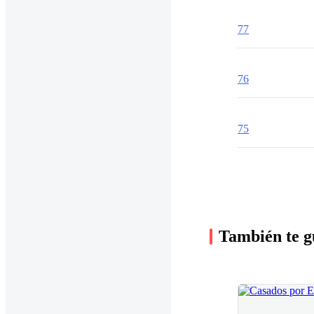
77
76
75
También te g