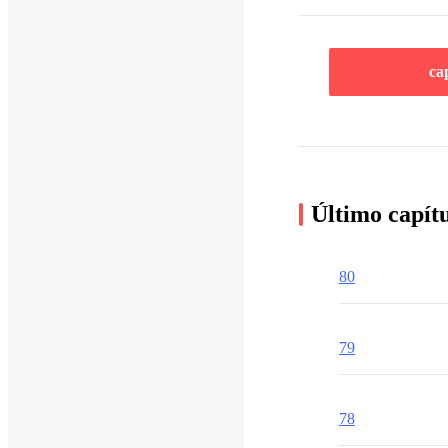
ca
Último capít
80
79
78