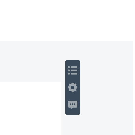
 Romance
Sci-Fi
Guerra
Otros