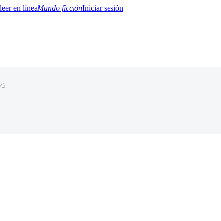
Mundo ficción
Iniciar sesión
75
BTQ+
YA/TEEN
Paranormal
Misterio/Thriller
Oriental
Juegos
Historia
MM