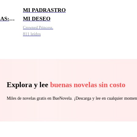
MI PADRASTRO
AS:
MI DESEO
CIÓN
Crowned Princess.
811 leídos
Explora y lee
buenas novelas sin costo
Miles de novelas gratis en BueNovela. ¡Descarga y lee en cualquier momen