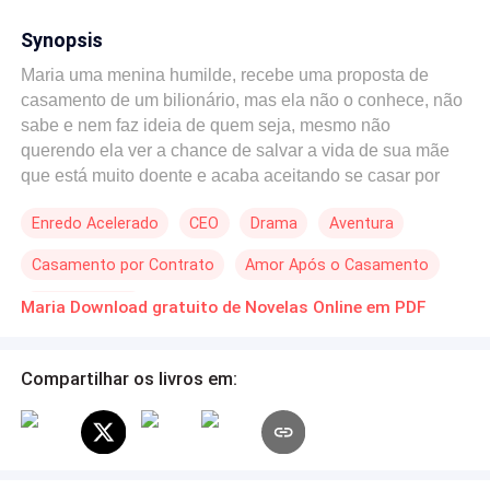
Synopsis
Maria uma menina humilde, recebe uma proposta de
casamento de um bilionário, mas ela não o conhece, não
sabe e nem faz ideia de quem seja, mesmo não
querendo ela ver a chance de salvar a vida de sua mãe
que está muito doente e acaba aceitando se casar por
contrato, mas o que ela não esperava acontece, ela
Enredo Acelerado
CEO
Drama
Aventura
acaba se apaixonando por seu marido que na verdade
não quer saber dela, se casou apenas por obrigação e
Casamento por Contrato
Amor Após o Casamento
exigência de seu pai.
Primeiro Amor
Maria Download gratuito de Novelas Online em PDF
Compartilhar os livros em: