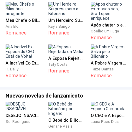
Eu sou diarista, trabalho cada dia em um lugar, tem
dias que trabalho em duas casas diferentes e assim
Meu Chefe o Bilionário arrogante
Um Herdeiro Surpresa para o Bilionário
vou levando, como graças a Deus eu sou uma pessoa
Após chutar o ex-marido rico, Sra. Lopes enriquece
Ana Elói
Kayla Sango
responsável, sempre tenho indicações para novos
Coelho Em Fuga
Romance
Romance
Romance
trabalhos, eu não imaginava que essa profissão
pagava bem, claro você rala pra caramba, mas no fim
vale muito a pena, eu consigo ganhar um dinheiro
A Esposa Rejeitada da Máfia
bom, eu queria muito retomar minha faculdade, mas
A Incrível Ex-Esposa do CEO Está de Volta!
A Pobre Virgem Salva pelo Bilionário
Taty Costa
no momento eu não tenho tempo, todo tempo que eu
H. Dally
Taize Dantas
Romance
Romance
Romance
tenho é dividido entre meu trabalho e os cuidados
com minha mãe, pois ela só tem a mim para cuidar
dela, nossa tia liga sempre para saber notícias
Nuevas novelas de lanzamiento
nossas, quando ela pode, ela nos envia algum valor
para nos ajudar, meus avós quando descobriram que
minha mãe estava doente, disseram que era castigo
DESEJO INSACIÁVEL
O CEO e A Esposa Comprada
O Bebê do Bilionário por Engano
Sol Rodrigues
Laura Paes DIas
por ela ter desobedecido eles quando mais nova e
Gerlane Assis
desejaram que ela morresse, eles foram muito frios e