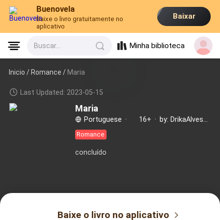
Buenovela
Baixar
Baixe o livro gratuitamente no
aplicativo
Minha biblioteca
Buscar...
Inicio /
Romance
/
Maria
Last Updated: 2023-05-15
Maria
Portuguese
·
16+
·
by: DrikaAlves03
Romance
concluído
Baixe o livro no aplicativo