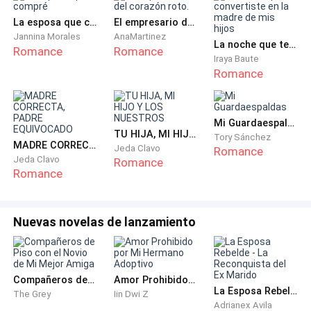
—Freddy, déjate de chistes, yo que estaba feliz..—dijo
molesto por el comportamiento de su amigo.
La esposa que compré
El empresario del corazón roto.
Jannina Morales
AnaMartinez
La noche que te convertiste en la madre de mis hijos
Romance
Romance
—Vale, vale, lo siento.
Ya sabes que a mí estos temas
Iraya Baute
Romance
no me interesan—se disculpó Freddy sonriendo.
—Freddy, tienes diecisiete años deberías buscarte una
Mi Guardaespaldas
buena ligue.
TU HIJA, MI HIJO Y LOS NUESTROS
Tory Sánchez
MADRE CORRECTA, PADRE EQUIVOCADO
Jeda Clavo
Romance
Jeda Clavo
Le sugerí a Kyle guiñando un ojo.
Romance
Romance
—No hay nadie que me guste—dijo mordaz.
Nuevas novelas de lanzamiento
—Eso significa que sí estás interesado en el amor—
continuó Kyle apoyándose contra la taquilla de
Freddy, este le alzó las cejas y cerró la taquilla dando
Compañeros de Piso con el Novio de Mi Mejor Amiga
Amor Prohibido por Mi Hermano Adoptivo
un largo suspiro.
La Esposa Rebelde - La Reconquista del Ex Marido
The Grey
Iin Dwi Z
Adrianex Avila