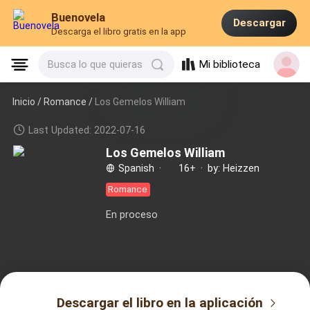
Buenovela
Descargar
Descarga el libro gratis en la app
Mi biblioteca
Busca lo que quieras
Inicio /
Romance
/
Los Gemelos William
Last Updated: 2022-07-16
Los Gemelos William
Spanish
·
16+
·
by: Heizzen
Romance
En proceso
Descargar el libro en la aplicación