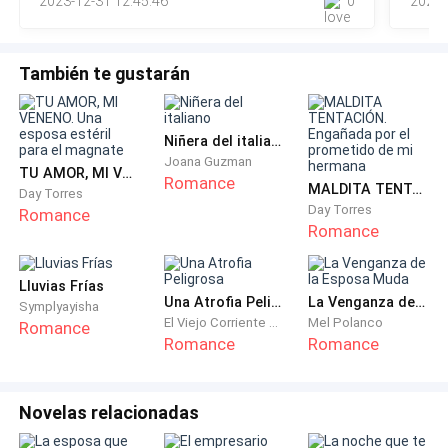
—Buen día—dijo sonriendo, Kyle le devolvió la sonrisa,
2023-12-31 12:45:46
0
2022-
sido su cama durante 17 añ
pero detrás de esa sonrisa había algo más.
También te gustarán
—¿Qué quieres?
¿Dinero?—cuestionó Freddy veloz.
—Mira—dijo Kyle elevando la mano, luciendo un anillo
Niñera del italiano
de plata.
Joana Guzman
TU AMOR, MI VENENO. Una esposa estéril para el magnate
Romance
MALDITA TENTACIÓN. Engañada por el prometido de mi hermana
Day Torres
—¿Se lo robaste a una niña o...?
Day Torres
Romance
Romance
Kyle hizo una mueca.
Lluvias Frías
—Me lo ha regalado Marcus por nuestro aniversario,
Una Atrofia Peligrosa
La Venganza de la Esposa Muda
Symplyayisha
El Viejo Corriente del Río Qi
Mel Polanco
Romance
llevamos tres meses juntos.
Romance
Romance
—¿Quieres que llamar a una orquesta para que lo
celebres?
Novelas relacionadas