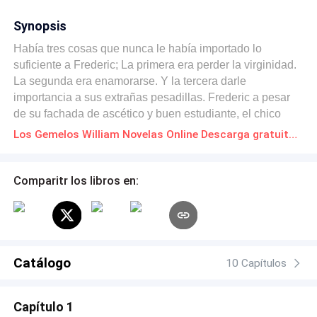
Synopsis
Había tres cosas que nunca le había importado lo
suficiente a Frederic; La primera era perder la virginidad.
La segunda era enamorarse. Y la tercera darle
importancia a sus extrañas pesadillas. Frederic a pesar
de su fachada de ascético y buen estudiante, el chico
vivía una vida demasiado oscura. Si se pudiera describir
Los Gemelos William Novelas Online Descarga gratuita de PDF
la vida de Frederic seria como un cuadro completamente
oscuro sin matices, tan monótono que resultaba aburrido
a simple vista. El chico de tan solo 17 años de edad era
Comparitr los libros en:
reservado, calculador y paranoico, jamás pensó que
llegaría el día de plantearse dejar de ser la perfecta
fachada que había creado frente a los demás, hasta que
llegaron a su vida dos personas completamente
idénticas, dos gemelos llamados William Carter. Estos
Catálogo
10 Capítulos
dos chicos gemelos totalmente opuestos entre sí
cambiarían por completo la triste y aburrida vida de
Capítulo 1
Frederic convirtiendola en algo salvaje y alocado. Pero