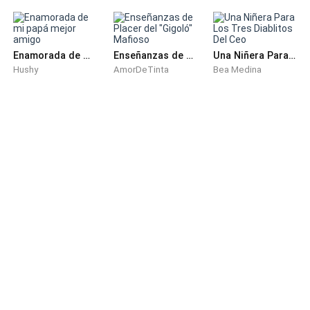
—Solo estoy interesado en el amor hacia las
matemáticas.
Ahora vamos a clase, no quiero llegar
tarde.
Enamorada de mi papá mejor amigo
Enseñanzas de Placer del "Gigoló" Mafioso
Una Niñera Para Los Tres Diablitos Del Ceo
Hushy
AmorDeTinta
Bea Medina
—Acabarás soltero rodeado de peluches—bufó Kyle,
siguiéndole un paso ligero.
—Mejor, así no tendré bocas que alimentar.
Respondió Frederic bromeando, Kyle se quitó el pelo
frustrado por la actitud de su mejor amigo.
La clase fue bastante entretenida para Frederic, era el
único que tomaba apuntes con seriedad en la primera
fila mientras el resto de sus compañeros hablaban
por el móvil o garabateaban cosas sobre la mesa;
como su amigo Kyle, quien luego se arrepentiría de no
prestar atención y acabaría pidiendo ayuda a Freddy.