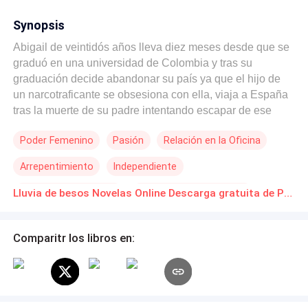
Synopsis
Abigail de veintidós años lleva diez meses desde que se
graduó en una universidad de Colombia y tras su
graduación decide abandonar su país ya que el hijo de
un narcotraficante se obsesiona con ella, viaja a España
tras la muerte de su padre intentando escapar de ese
pasado que la tortura y en un intento de iniciar una nueva
Poder Femenino
Pasión
Relación en la Oficina
vida. Lo que no se esperaba es que junto al trabajo de
sus sueños encontrará también algo más, que no
Arrepentimiento
Independiente
buscaba pero que puso su vida de cabeza dándole un
giro de ciento ochenta grados. No se imaginó que
Segunda Oportunidad
POV en primera persona
Lluvia de besos Novelas Online Descarga gratuita de PDF
conocer a Kenneth traería esa felicidad que le fue
arrebatada en Colombia. Kenneth es un hombre muy
exitoso, que no se niega al amor, pero su prioridad es su
Comparitr los libros en:
trabajo, por lo que no tiene tiempo para citas, además
lidia con una ex jefa loca que no hace más que acecharlo
y espantar a las mujeres de su alrededor. Para él lo más
importante es su familia, su trabajo y al amor lo dejó de