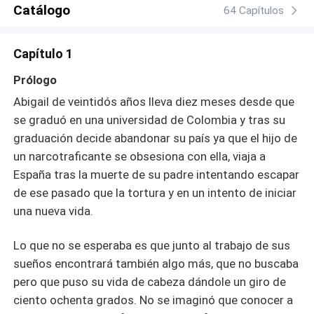
lado hace mucho tiempo, no se imagina que alguien
Catálogo
64 Capítulos
aparezca para cambiar ese orden al que está
acostumbrado y poner su mundo de cabeza.
Capítulo 1
Prólogo
Abigail de veintidós años lleva diez meses desde que
se graduó en una universidad de Colombia y tras su
graduación decide abandonar su país ya que el hijo de
un narcotraficante se obsesiona con ella, viaja a
España tras la muerte de su padre intentando escapar
de ese pasado que la tortura y en un intento de iniciar
una nueva vida.
Lo que no se esperaba es que junto al trabajo de sus
sueños encontrará también algo más, que no buscaba
pero que puso su vida de cabeza dándole un giro de
ciento ochenta grados. No se imaginó que conocer a