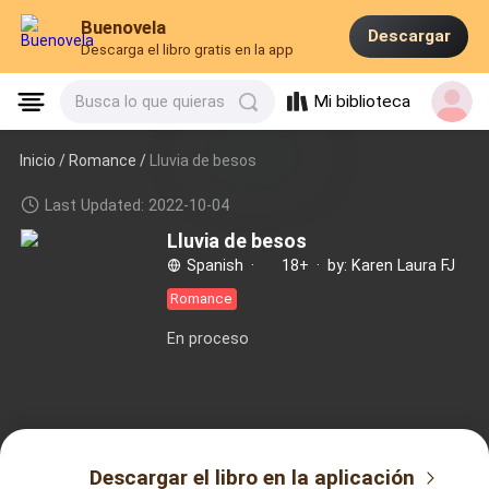
Buenovela
Descargar
Descarga el libro gratis en la app
Mi biblioteca
Busca lo que quieras
Inicio /
Romance
/
Lluvia de besos
Last Updated: 2022-10-04
Lluvia de besos
Spanish
·
18+
·
by: Karen Laura FJ
Romance
En proceso
Descargar el libro en la aplicación