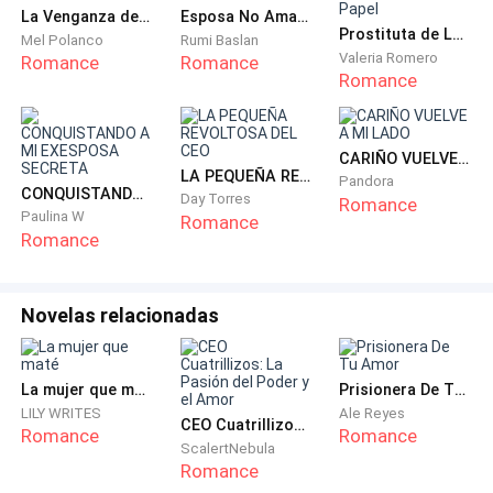
La Venganza de la Esposa Muda
Esposa No Amada
Prostituta de Lujo. Esposa de Papel
Mel Polanco
Rumi Baslan
Valeria Romero
Romance
Romance
Romance
CARIÑO VUELVE A MI LADO
LA PEQUEÑA REVOLTOSA DEL CEO
Pandora
CONQUISTANDO A MI EXESPOSA SECRETA
Day Torres
Romance
Paulina W
Romance
Romance
Novelas relacionadas
La mujer que maté
Prisionera De Tu Amor
LILY WRITES
Ale Reyes
CEO Cuatrillizos: La Pasión del Poder y el Amor
Romance
Romance
ScalertNebula
Romance