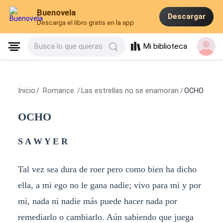
Buenovela
Descargar
Descarga el libro gratis en la app
Mi biblioteca
Busca lo que quieras
Inicio
/
Romance
/
Las estrellas no se enamoran
/
OCHO
OCHO
S A W Y E R
Tal vez sea dura de roer pero como bien ha dicho
ella, a mi ego no le gana nadie; vivo para mi y por
mi, nada ni nadie más puede hacer nada por
remediarlo o cambiarlo. Aún sabiendo que juega