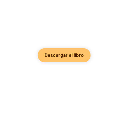
Descargar el libro
Hot Genres
Romance
Recursos
Hombre lobo
Palabras clave
Redes Sociales