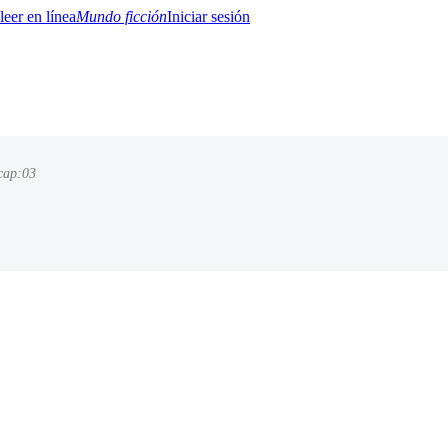
Mundo ficción
Iniciar sesión
cap:03
BTQ+
YA/TEEN
Paranormal
Misterio/Thriller
Oriental
Juegos
Historia
MM