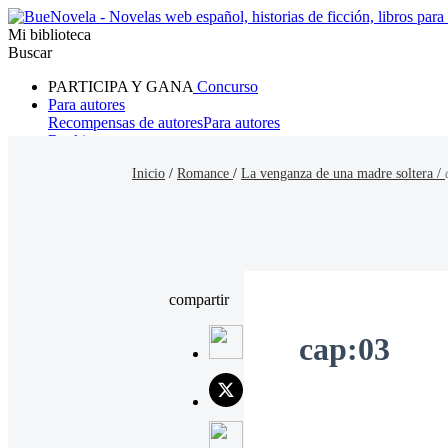
Mi biblioteca
Buscar
PARTICIPA Y GANA
Concurso
Para autores
Recompensas de autores
Para autores
Ranking
Navegar
Inicio
/
Romance
/
La venganza de una madre soltera /
Novelas
Cuentos Cortos
Todos
Romance
Hombre lobo
Mafia
Sistema
Fantasía
Urbano
LG
compartir
cap:03