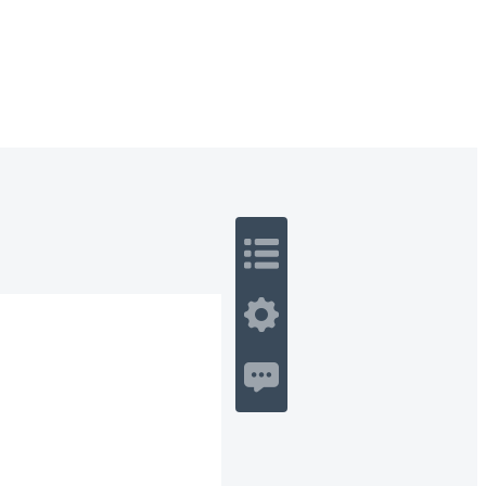
 Romance
Sci-Fi
Guerra
Otros