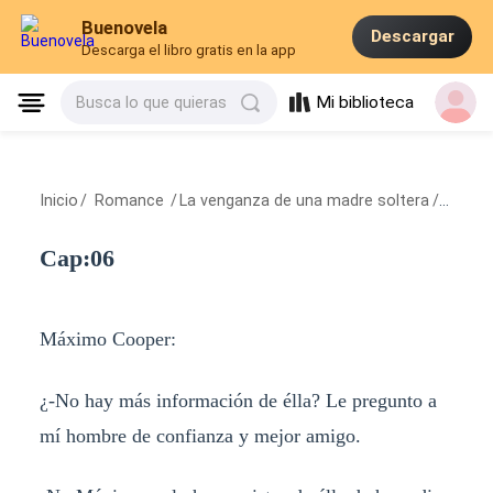
Buenovela
Descargar
Descarga el libro gratis en la app
Mi biblioteca
Busca lo que quieras
Inicio
/
Romance
/
La venganza de una madre soltera
/
Cap:06
Cap:06
Máximo Cooper:
¿-No hay más información de élla? Le pregunto a
mí hombre de confianza y mejor amigo.