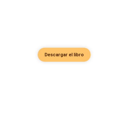
Descargar el libro
Hot Genres
Romance
Recursos
Hombre lobo
Palabras clave
Redes Sociales