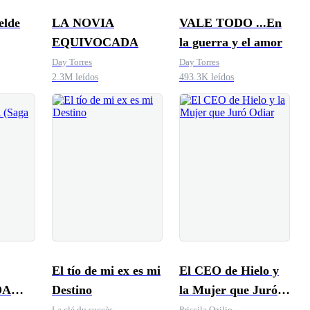
elde
LA NOVIA
VALE TODO ...En
EQUIVOCADA
la guerra y el amor
Day Torres
Day Torres
2.3M leídos
493.3K leídos
El tío de mi ex es mi
El CEO de Hielo y
DA
Destino
la Mujer que Juró
rari)
Odiar
La clé du succès
Priscila Ozilio