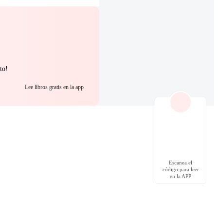
to!
Lee libros gratis en la app
Escanea el
código para leer
en la APP