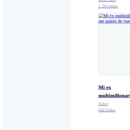
1.3M leídos
Mi ex
multimillonar
quiere de vuel
Virbey
644 leídos