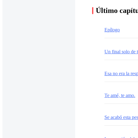
Último capít
Epílogo
Un final solo de 
Esa no era la res
Te amé, te amo.
Se acabó esta pes