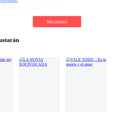
eencuentro.
Más Capítulos
ustarán