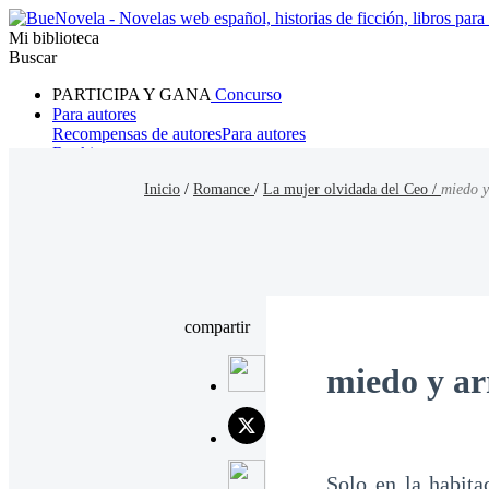
Mi biblioteca
Buscar
PARTICIPA Y GANA
Concurso
Para autores
Recompensas de autores
Para autores
Ranking
Navegar
Inicio
/
Romance
/
La mujer olvidada del Ceo /
miedo y
Novelas
Cuentos Cortos
Todos
Romance
Hombre lobo
Mafia
Sistema
Fantasía
Urbano
LG
compartir
miedo y ar
Solo en la habita