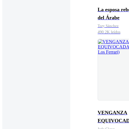
La esposa reb
del Árabe
Tory Sánchez
490.2K leídos
VENGANZA
EQUIVOCA
(Saga Los Fer
Jeda Clavo