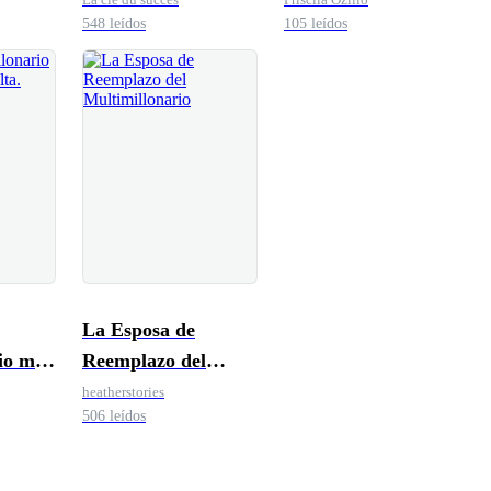
548 leídos
105 leídos
La Esposa de
io me
Reemplazo del
ta.
Multimillonario
heatherstories
506 leídos