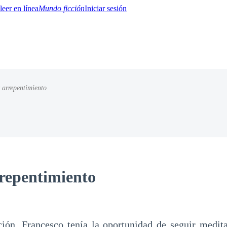
Mundo ficción
Iniciar sesión
 arrepentimiento
BTQ+
YA/TEEN
Paranormal
Misterio/Thriller
Oriental
Juegos
Historia
MM
repentimiento
ción, Francesco tenía la oportunidad de seguir medi