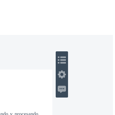
 Romance
Sci-Fi
Guerra
Otros
tando y procesando