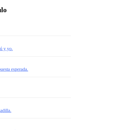
ulo
tú y yo.
puesta esperada.
adilla.