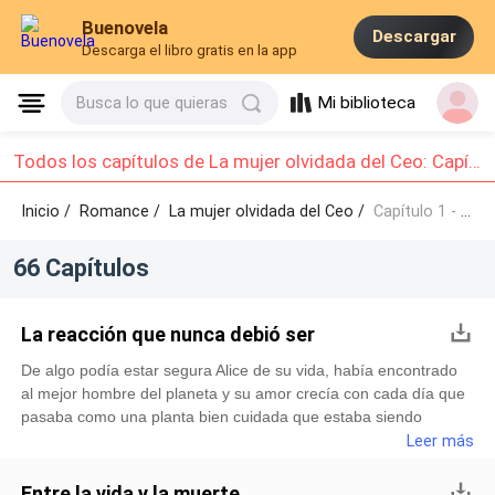
Buenovela
Descargar
Descarga el libro gratis en la app
Mi biblioteca
Busca lo que quieras
Todos los capítulos de La mujer olvidada del Ceo: Capítulo 1 - Capítulo 10
Inicio /
Romance
/
La mujer olvidada del Ceo /
Capítulo 1 - Capítulo 10
66 Capítulos
La reacción que nunca debió ser
De algo podía estar segura Alice de su vida, había encontrado
al mejor hombre del planeta y su amor crecía con cada día que
pasaba como una planta bien cuidada que estaba siendo
regada con ternura, comprensión y una pasión descontrolada.
Leer más
Ella no necesitaba nada más en la vida si estaba junto a él, y el
último año de su vida, lo habían dedicado para amarse cada día
Entre la vida y la muerte