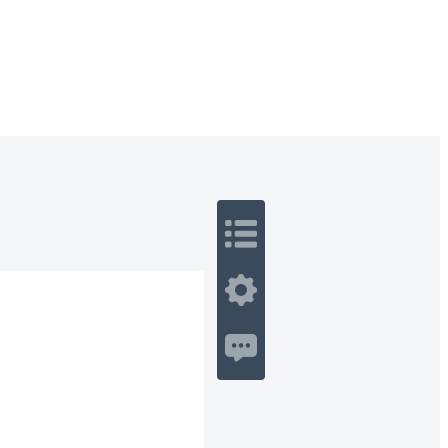
 Romance
Sci-Fi
Guerra
Otros