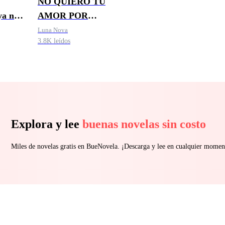
NO QUIERO TU
ya no
AMOR POR
LÁSTIMA
Luna Nova
3.8K leídos
Explora y lee
buenas novelas sin costo
Miles de novelas gratis en BueNovela. ¡Descarga y lee en cualquier momen