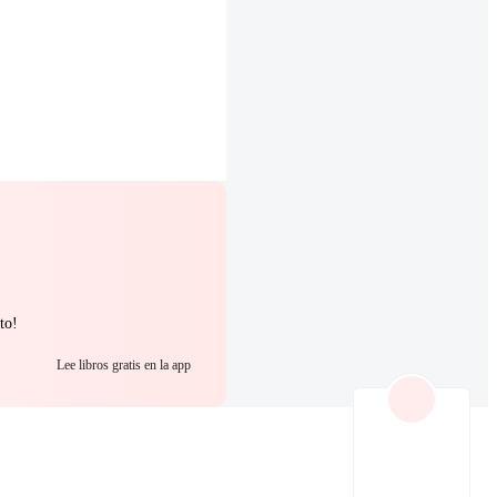
to!
Lee libros gratis en la app