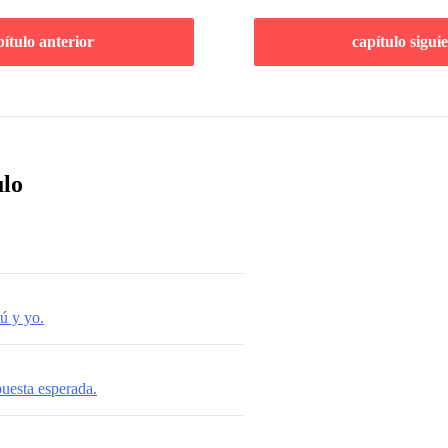
pítulo anterior
capítulo sigui
ulo
tú y yo.
puesta esperada.