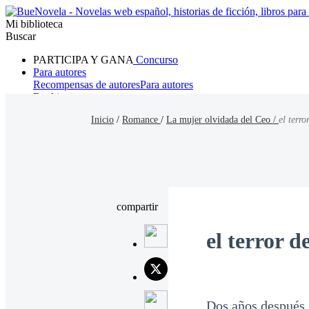
Mi biblioteca
Buscar
PARTICIPA Y GANA
Concurso
Para autores
Recompensas de autores
Para autores
Ranking
Navegar
Inicio
/
Romance
/
La mujer olvidada del Ceo /
el terro
Novelas
Cuentos Cortos
Todos
Romance
Hombre lobo
Mafia
Sistema
Fantasía
Urbano
LG
compartir
el terror d
Dos años después.