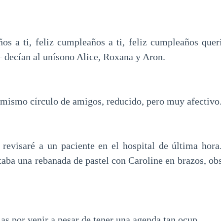
s a ti, feliz cumpleaños a ti, feliz cumpleaños queri
 decían al unísono Alice, Roxana y Aron.
 mismo círculo de amigos, reducido, pero muy afectivo
revisaré a un paciente en el hospital de última hor
taba una rebanada de pastel con Caroline en brazos, ob
as por venir a pesar de tener una agenda tan ocup