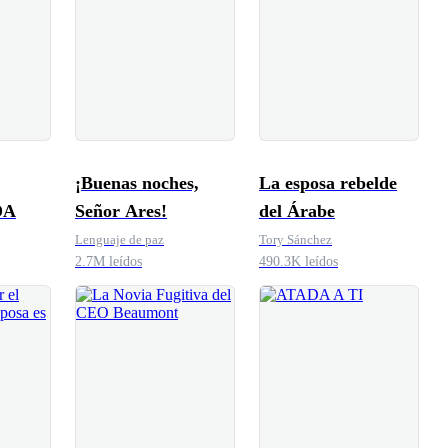
¡Buenas noches,
La esposa rebelde
DA
Señor Ares!
del Árabe
Lenguaje de paz
Tory Sánchez
2.7M leídos
490.3K leídos