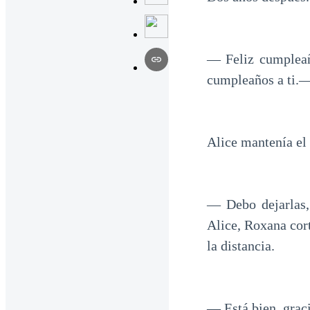
— Feliz cumpleaño
cumpleaños a ti.—
Alice mantenía el
— Debo dejarlas, 
Alice, Roxana cor
la distancia.
— Está bien, graci