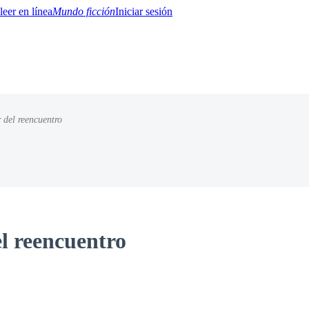
Mundo ficción
Iniciar sesión
r del reencuentro
BTQ+
YA/TEEN
Paranormal
Misterio/Thriller
Oriental
Juegos
Historia
MM
el reencuentro