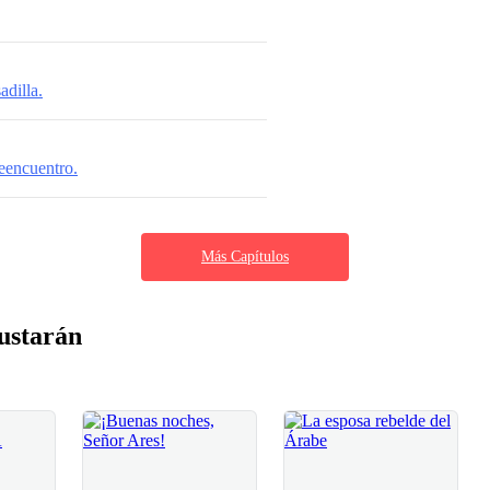
adilla.
eencuentro.
Más Capítulos
ustarán