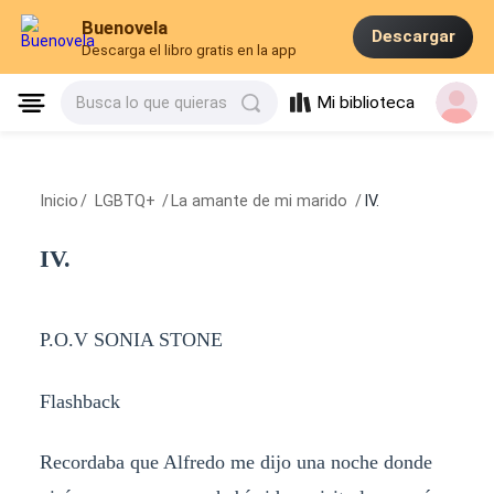
Buenovela
Descargar
Descarga el libro gratis en la app
Mi biblioteca
Busca lo que quieras
Inicio
/
LGBTQ+
/
La amante de mi marido
/
IV.
IV.
P.O.V SONIA STONE
Flashback
Recordaba que Alfredo me dijo una noche donde