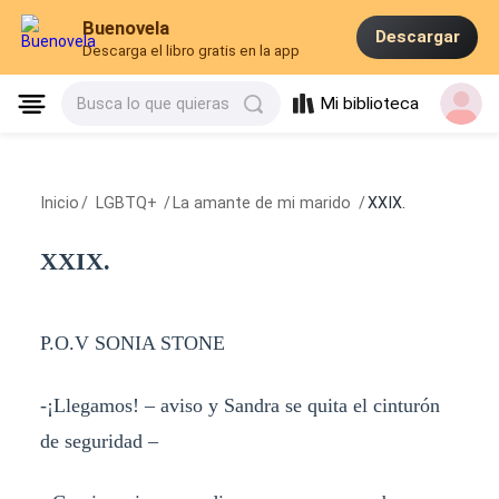
Buenovela
Descargar
Descarga el libro gratis en la app
Mi biblioteca
Busca lo que quieras
Inicio
/
LGBTQ+
/
La amante de mi marido
/
XXIX.
XXIX.
P.O.V SONIA STONE
-¡Llegamos! – aviso y Sandra se quita el cinturón
de seguridad –