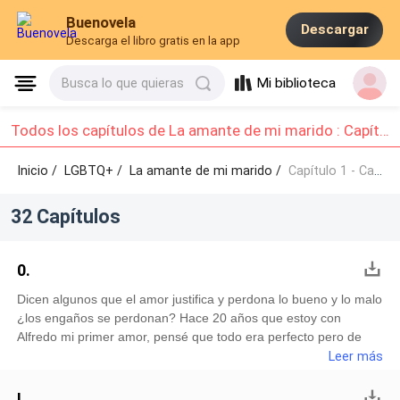
Buenovela
Descargar
Descarga el libro gratis en la app
Mi biblioteca
Busca lo que quieras
Todos los capítulos de La amante de mi marido : Capítulo 1 - Capítulo 10
Inicio /
LGBTQ+
/
La amante de mi marido /
Capítulo 1 - Capítulo 10
32 Capítulos
0.
Dicen algunos que el amor justifica y perdona lo bueno y lo malo
¿los engaños se perdonan? Hace 20 años que estoy con
Alfredo mi primer amor, pensé que todo era perfecto pero de
unos 3 años para acá todo era diferente en cierto punto,
Leer más
ciertamente nunca me ha faltado aquel hombre cariñoso desde
el día número uno.¿El problema? Una mañana llegó a mi puerta
I.