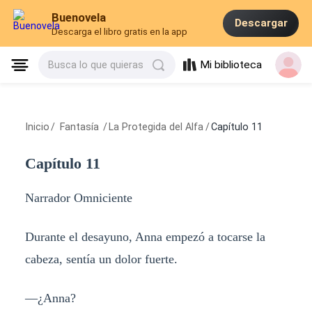
Buenovela
Descargar
Descarga el libro gratis en la app
Mi biblioteca
Busca lo que quieras
Inicio
/
Fantasía
/
La Protegida del Alfa
/
Capítulo 11
Capítulo 11
Narrador Omniciente
Durante el desayuno, Anna empezó a tocarse la
cabeza, sentía un dolor fuerte.
—¿Anna?