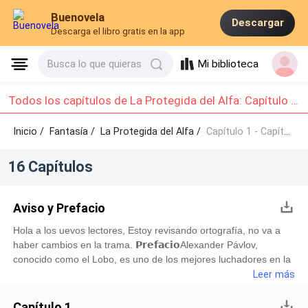
Buenovela
Descargar
Descarga el libro gratis en la app
Mi biblioteca
Busca lo que quieras
Todos los capítulos de La Protegida del Alfa: Capítulo 1 - Capítulo 10
Inicio /
Fantasía
/
La Protegida del Alfa /
Capítulo 1 - Capítulo 10
16 Capítulos
Aviso y Prefacio
Hola a los uevos lectores, Estoy revisando ortografía, no va a
haber cambios en la trama. 𝗣𝗿𝗲𝗳𝗮𝗰𝗶𝗼Alexander Pávlov,
conocido como el Lobo, es uno de los mejores luchadores en la
historia de los torneos de boxeo clandestino. Su fuerza y
Leer más
tamaño asombran tanto a sus propios seguidores como a sus
rivales. Las peleas las gana tan fácilmente que ni siquiera
Capítulo 1