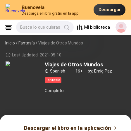
Buenovela
Descargar
Descarga el libro gratis en la app
Mi biblioteca
Busca lo que quieras
Inicio /
Fantasía
/
Viajes de Otros Mundos
Last Updated: 2021-05-10
Viajes de Otros Mundos
Spanish
·
16+
·
by: Emig Paz
Fantasía
Completo
Descargar el libro en la aplicación