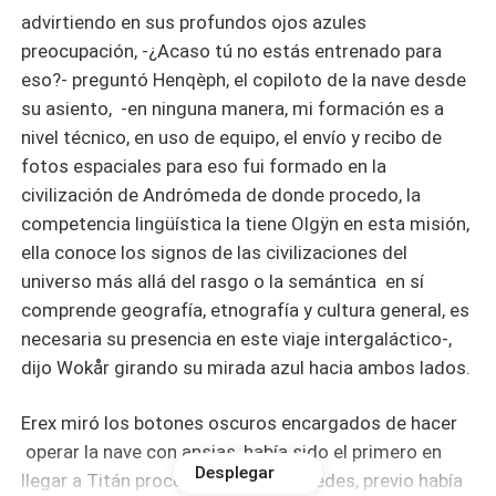
advirtiendo en sus profundos ojos azules
preocupación, -¿Acaso tú no estás entrenado para
eso?- preguntó Henqèph, el copiloto de la nave desde
su asiento, -en ninguna manera, mi formación es a
nivel técnico, en uso de equipo, el envío y recibo de
fotos espaciales para eso fui formado en la
civilización de Andrómeda de donde procedo, la
competencia lingüística la tiene Olgÿn en esta misión,
ella conoce los signos de las civilizaciones del
universo más allá del rasgo o la semántica en sí
comprende geografía, etnografía y cultura general, es
necesaria su presencia en este viaje intergaláctico-,
dijo Wokår girando su mirada azul hacia ambos lados.
Erex miró los botones oscuros encargados de hacer
operar la nave con ansias, había sido el primero en
Desplegar
llegar a Titán procedente de Ganimedes, previo había