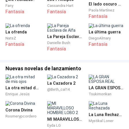
Kievlïa prefirieron quedarse en Ciudad
El lado oscuro de la Luna. (0.5)
Fany
Cassandra Hart
Paola Martínez
Fantasía
Fantasía
Fantasía
La ofrenda
La última guerra
La Pareja Esclava de Alfa
NatsZ
DiegoAlmary
Danielle Bush
Fantasía
Fantasía
Fantasía
Nuevas novelas de lanzamiento
La Cazadora 2
La otra mitad de mis ojos
LA GRAN ESPOSA REAL
@Beth_cal14
Enrique Jesús
Tsukimorikan
Corona Divina
La Luna Rechazada
Rosmerypcordero
MI MARAVILLOSO HOMBRE LOBO 2
Mystikal Loner
Eyda LG