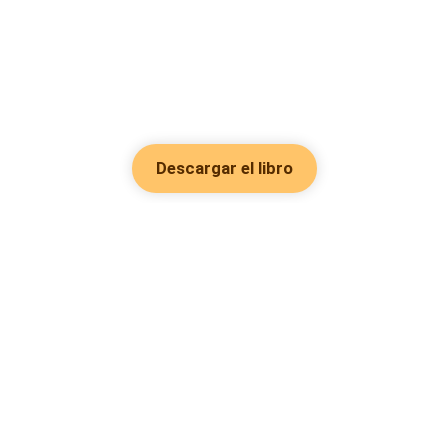
Descargar el libro
Hot Genres
Romance
Recursos
Hombre lobo
Palabras clave
Redes Sociales
Mafia
Búsquedas calientes