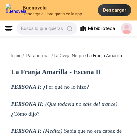
Buenovela
Descargar
Descarga el libro gratis en la app
Mi biblioteca
Busca lo que quieras
Inicio
/
Paranormal
/
La Oveja Negra
/
La Franja Amarilla - Escena II
La Franja Amarilla - Escena II
PERSONA I:
¿Por qué no lo hizo?
PERSONA II:
(Que todavía no sale del trance)
¿Cómo dijo?
PERSONA I:
(Medita)
Sabía que no era capaz de