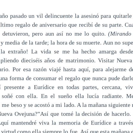
año pasado un vil delincuente la asesinó para quitar
último regalo de aniversario que recibí de su parte. C
e detuvieron, pero aun así no me lo quito.
(Mirando 
 y media de la tarde; la hora de su muerte. Aun no supe
 la extraño! La vida se me ha hecho amarga desd
pliendo dieciséis años de matrimonio. Visitar Nueva
ario. Por esa razón viajé hasta aquí, para alejarme d
una forma de consumar el regalo que nunca pude darle
tí presente a Eurídice en todas partes, cercana, viv
 soñé con ella. En el sueño ella lucía radiante. M
 me beso y se acostó a mi lado. A la mañana siguiente 
ueva Ovejuna?”Así que tomé la decisión de hacerlo. 
 Aquí mantendré viva la memoria de Eurídice a través
virtud como ella siempre lo fue. Así que esta mañana d