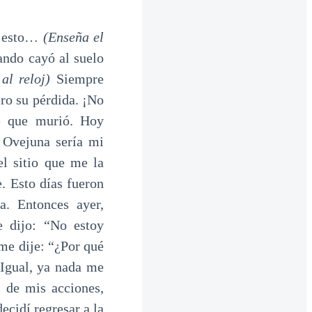
le esto…
(Enseña el
uando cayó al suelo
al reloj)
Siempre
ro su pérdida. ¡No
e que murió. Hoy
 Ovejuna sería mi
el sitio que me la
. Esto días fueron
a. Entonces ayer,
e dijo: “No estoy
me dije: “¿Por qué
Igual, ya nada me
 de mis acciones,
ecidí regresar a la