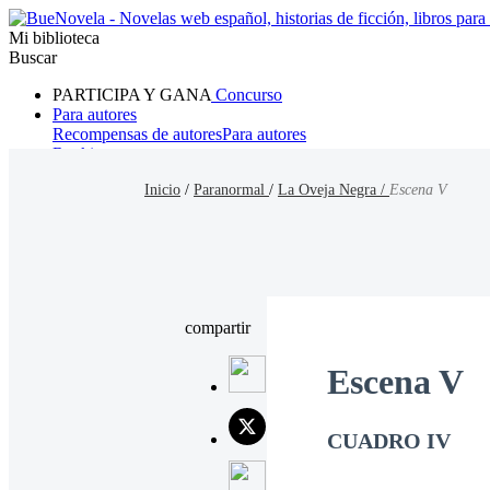
Mi biblioteca
Buscar
PARTICIPA Y GANA
Concurso
Para autores
Recompensas de autores
Para autores
Ranking
Navegar
Inicio
/
Paranormal
/
La Oveja Negra /
Escena V
Novelas
Cuentos Cortos
Todos
Romance
Hombre lobo
Mafia
Sistema
Fantasía
Urbano
LG
compartir
Escena V
CUADRO IV