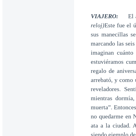
VIAJERO:
El 
reloj)
Este fue el 
sus manecillas s
marcando las seis
imaginan cuánto
estuviéramos cum
regalo de anivers
arrebató, y como 
reveladores. Sen
mientras dormía,
muerta”. Entonces
no quedarme en N
ata a la ciudad.
siendo ejemplo de 