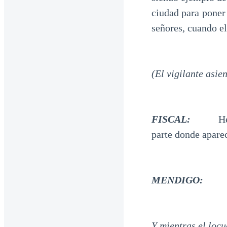
ciudad para poner
señores, cuando e
(El vigilante asie
FISCAL:
Hermos
parte donde apare
MENDIGO:
Y mientras el locu