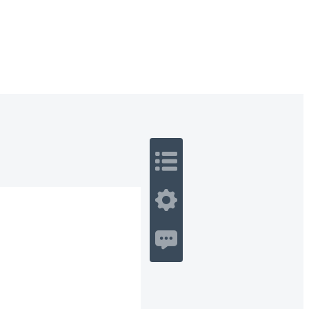
 Romance
Sci-Fi
Guerra
Otros