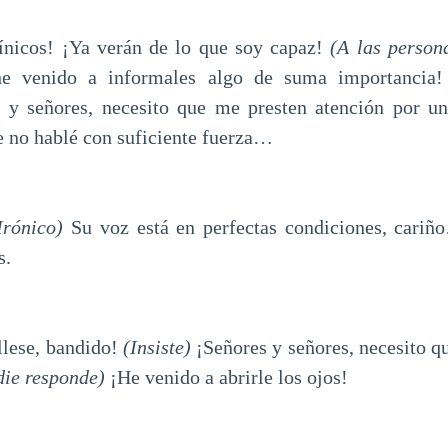
cos! ¡Ya verán de lo que soy capaz!
(A las person
e venido a informales algo de suma importancia
s y señores, necesito que me presten atención por
 no hablé con suficiente fuerza…
Irónico)
Su voz está en perfectas condiciones, cari
s.
ese, bandido!
(Insiste)
¡Señores y señores, necesito q
ie responde)
¡He venido a abrirle los ojos!