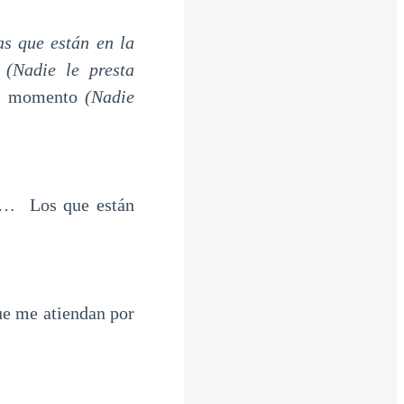
as que están en la
!
(Nadie le presta
 un momento
(Nadie
ño… Los que están
ue me atiendan por