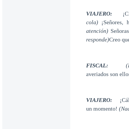
VIAJERO:
¡Cíni
cola)
¡Señores, h
atención)
Señora
responde)
Creo que
FISCAL:
(
averiados son ello
VIAJERO:
¡Cáll
un momento!
(Nad