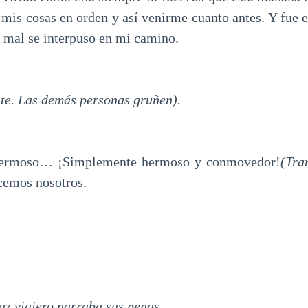
 mis cosas en orden y así venirme cuanto antes. Y fue e
l mal se interpuso en mi camino.
nte. Las demás personas gruñen).
o… ¡Simplemente hermoso y conmovedor!
(Tra
cemos nosotros.
az viajero narraba sus penas,