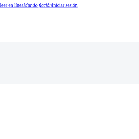
Mundo ficción
Iniciar sesión
BTQ+
YA/TEEN
Paranormal
Misterio/Thriller
Oriental
Juegos
Historia
MM