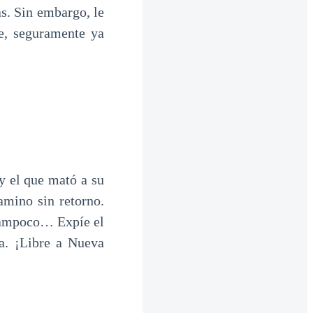
as. Sin embargo, le
te, seguramente ya
 el que mató a su
amino sin retorno.
 tampoco… Expíe el
a. ¡Libre a Nueva