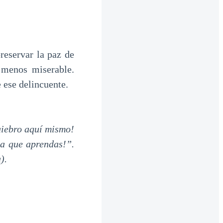
eservar la paz de
 menos miserable.
e ese delincuente.
uiebro aquí mismo!
ra que aprendas!”.
).