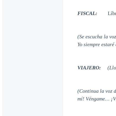
FISCAL:
Líbr
(Se escucha la v
Yo siempre estaré
VIAJERO:
(Ll
(Continua la voz 
mí! Véngame… ¡Vé