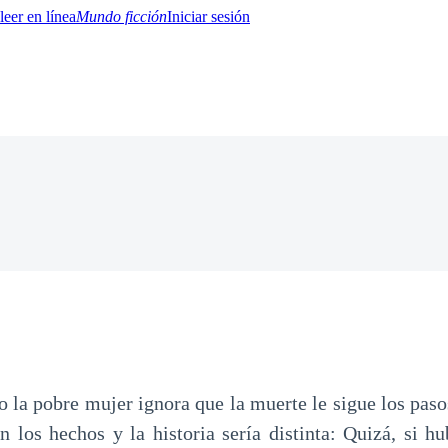
Mundo ficción
Iniciar sesión
BTQ+
YA/TEEN
Paranormal
Misterio/Thriller
Oriental
Juegos
Historia
MM
pobre mujer ignora que la muerte le sigue los paso
 los hechos y la historia sería distinta: Quizá, si h