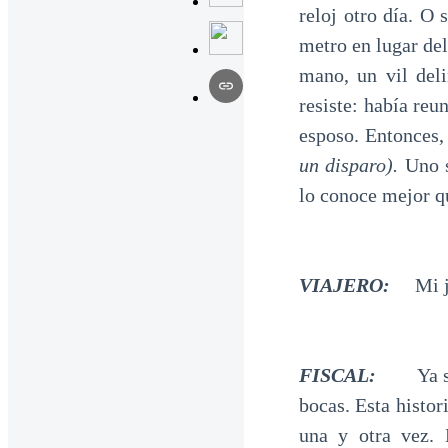
reloj otro día. O 
metro en lugar del
mano, un vil deli
resiste: había re
esposo. Entonces, 
un disparo).
Uno s
lo conoce mejor q
VIAJERO:
Mi 
FISCAL:
Ya se lo
bocas. Esta histor
una y otra vez. 