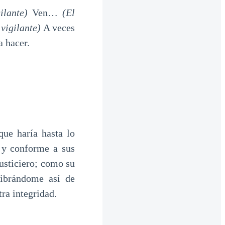
gilante)
Ven…
(El
 vigilante)
A veces
a hacer.
e haría hasta lo
s y conforme a sus
justiciero; como su
librándome así de
ra integridad.