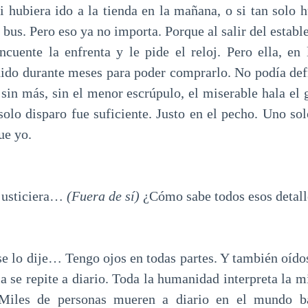
si hubiera ido a la tienda en la mañana, o si tan solo 
 bus. Pero eso ya no importa. Porque al salir del estab
ncuente la enfrenta y le pide el reloj. Pero ella, en 
unido durante meses para poder comprarlo. No podía de
sin más, sin el menor escrúpulo, el miserable hala el g
olo disparo fue suficiente. Justo en el pecho. Uno so
ue yo.
justiciera…
(Fuera de sí)
¿Cómo sabe todos esos detall
 dije… Tengo ojos en todas partes. Y también oídos.
ia se repite a diario. Toda la humanidad interpreta la
Miles de personas mueren a diario en el mundo ba