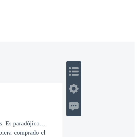
 Romance
Sci-Fi
Guerra
Otros
s. Es paradójico…
ubiera comprado el