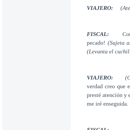
VIAJERO:
(Ater
FISCAL:
Compren
pecado!
(Sujeta a
(Levanta el cuchil
VIAJERO:
(G
verdad creo que e
presté atención y 
me iré enseguida.
FISCAL:
¿Habla 