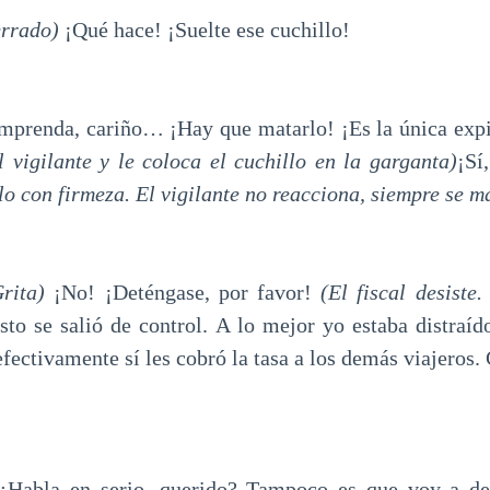
rado)
¡Qué hace! ¡Suelte ese cuchillo!
da, cariño… ¡Hay que matarlo! ¡Es la única expia
l vigilante y le coloca el cuchillo en la garganta)
¡Sí
lo con firmeza. El vigilante no reacciona, siempre se m
rita)
¡No! ¡Deténgase, por favor!
(El fiscal desiste.
sto se salió de control. A lo mejor yo estaba distraí
efectivamente sí les cobró la tasa a los demás viajeros. 
en serio, querido? Tampoco es que voy a dest