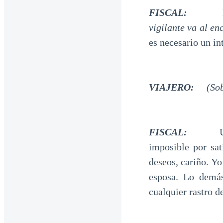
FISCAL:
vigilante va al en
es necesario un in
VIAJERO:
(So
FISCAL:
Usted v
imposible por sat
deseos, cariño. Yo
esposa. Lo demás
cualquier rastro 