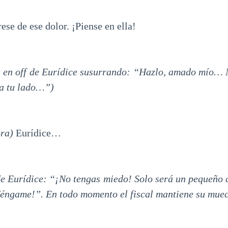
ese de ese dolor. ¡Piense en ella!
oz en off de Eurídice susurrando: “Hazlo, amado mío…
 a tu lado…”)
ora)
Eurídice…
de Eurídice: “¡No tengas miedo! Solo será un pequeño
ngame!”. En todo momento el fiscal mantiene su mue