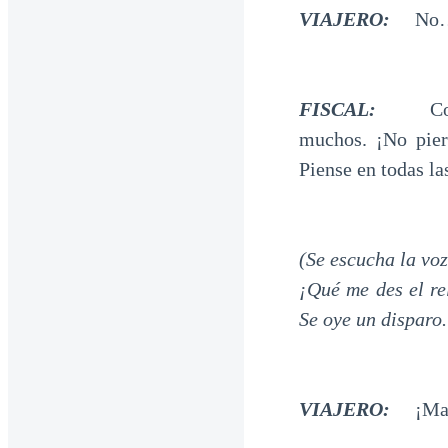
VIAJERO:
No… 
FISCAL:
Con una
muchos. ¡No pier
Piense en todas la
(Se escucha la vo
¡Qué me des el re
Se oye un disparo
VIAJERO:
¡Ma