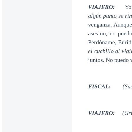
VIAJERO:
Yo…
algún punto se ri
venganza. Aunque 
asesino, no puedo
Perdóname, Eurídi
el cuchillo al vigi
juntos. No puedo vi
FISCAL:
(Su
VIAJERO:
(Gr