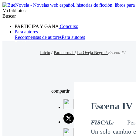
Mi biblioteca
Buscar
PARTICIPA Y GANA
Concurso
Para autores
Recompensas de autores
Para autores
Ranking
Navegar
Inicio
/
Paranormal
/
La Oveja Negra /
Escena IV
Novelas
Cuentos Cortos
Todos
Romance
Hombre lobo
Mafia
Sistema
Fantasía
Urbano
LG
compartir
Escena IV
FISCAL:
Pero la 
Un solo cambio en