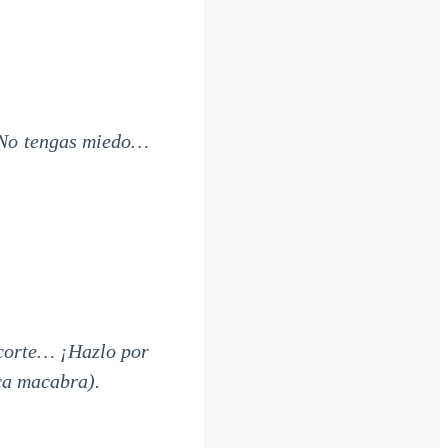
 No tengas miedo…
 corte… ¡Hazlo por
ca macabra).