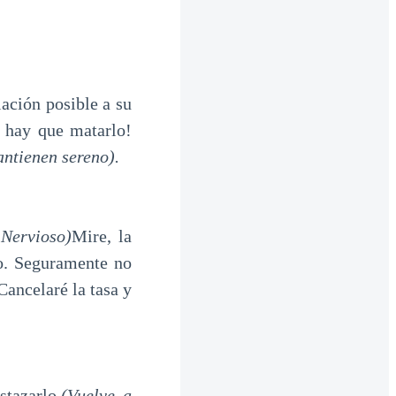
ción posible a su
, hay que matarlo!
antienen sereno).
 Nervioso)
Mire, la
do. Seguramente no
Cancelaré la tasa y
azarlo.
(Vuelve a