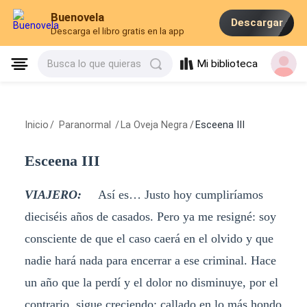
Buenovela
Descargar
Descarga el libro gratis en la app
Mi biblioteca
Busca lo que quieras
Inicio
/
Paranormal
/
La Oveja Negra
/
Esceena III
Esceena III
VIAJERO:
Así es… Justo hoy cumpliríamos
dieciséis años de casados. Pero ya me resigné: soy
consciente de que el caso caerá en el olvido y que
nadie hará nada para encerrar a ese criminal. Hace
un año que la perdí y el dolor no disminuye, por el
contrario, sigue creciendo; callado en lo más hondo