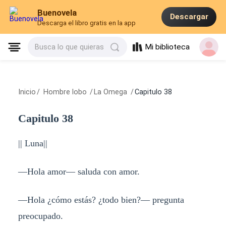
Buenovela
Descargar
Descarga el libro gratis en la app
Mi biblioteca
Busca lo que quieras
Inicio
/
Hombre lobo
/
La Omega
/
Capitulo 38
Capitulo 38
|| Luna||
—Hola amor— saluda con amor.
—Hola ¿cómo estás? ¿todo bien?— pregunta
preocupado.