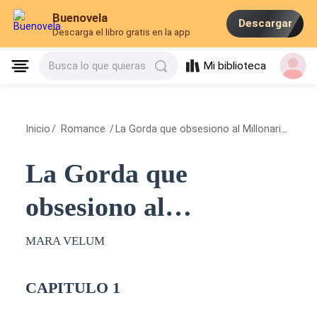
Buenovela
Descargar
Descarga el libro gratis en la app
Mi biblioteca
Busca lo que quieras
Inicio
/
Romance
/
La Gorda que obsesiono al Millonario
/
CAP
La Gorda que
obsesiono al
Millonario
MARA VELUM
CAPITULO 1