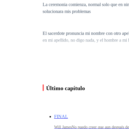
La ceremonia comienza, normal solo que en ningu
solucionara mis problemas
El sacerdote pronuncia mi nombre con otro ape
en mi apellido, no digo nada, y el hombre a mi 
Estoy aun en shock me cuesta responder, las ma
hacerlo, de eso depende la vida de Alonso.
Último capítulo
Me hacen la pregunta por segunda vez, y boqueo
no puedo creer que me este casando
FINAL
El hombre carraspea nuevamente a mi lado, para
sentencia—Acepto. — pronuncio con la voz qu
Will JamesNo puedo creer que aun después de