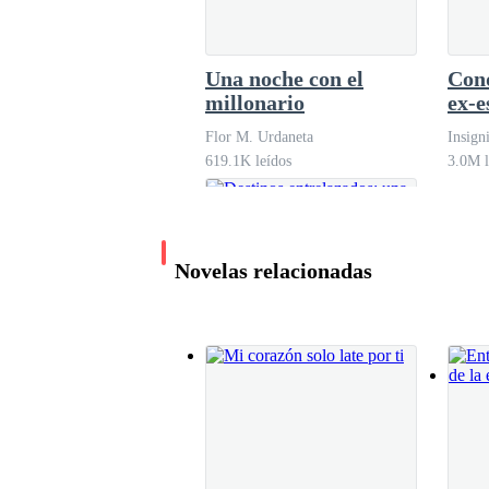
Una noche con el
Con
—Madre la fiesta es lo de menos, sabes muy bie
millonario
ex-e
lengua aquí misma y acabar con toda esta farsa.
Flor M. Urdaneta
Insign
619.1K leídos
3.0M l
—Me dijeron otra cosa de ti. — Expresa con vo
sabe nada de nadie soy yo, estoy en medio de e
Novelas relacionadas
—Pues le mal informaron. — Le respondo, aparen
hombre, su cara fuese perfecta si no tuviese el
accedió a esta locura? Yo no tuve opción ¿Pero 
—Ya veremos. — Responde él, me responde nada 
motivos de esa señora para traerme acá.
Destinos