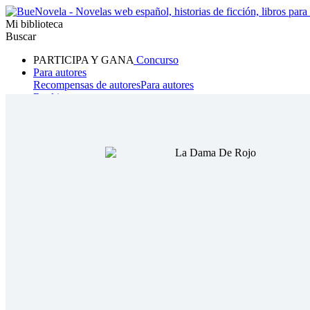
Mi biblioteca
Buscar
PARTICIPA Y GANA
Concurso
Para autores
Recompensas de autores
Para autores
Ranking
Navegar
Novelas
Cuentos Cortos
Todos
Romance
Hombre lobo
Mafia
Sistema
Fantasía
Urbano
LG