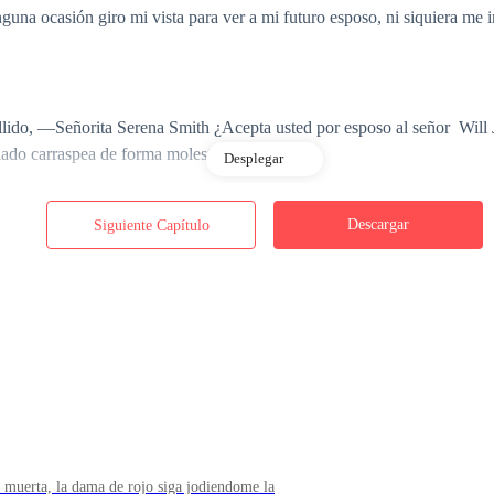
na ocasión giro mi vista para ver a mi futuro esposo, ni siquiera me im
llido, —Señorita Serena Smith ¿Acepta usted por esposo al señor Wil
lado carraspea de forma molesta.
Desplegar
Descargar
Siguiente Capítulo
nos me sudan y mi yo interior me dice –Aun tienes tiempo de echarte p
 antes de dar mi respuesta, lo bueno es que nadie puede ver mi cara 
 que responda, ni siquiera he tenido el valor para voltear a verlo, si
ebrada.
 muerta, la dama de rojo siga jodiendome la