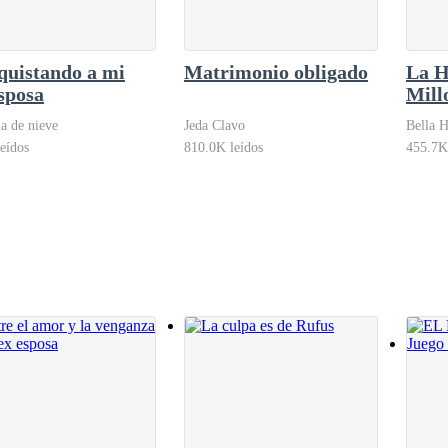
quistando a mi
Matrimonio obligado
La H
n que no me importan esas cosas. — Le respondo en voz alta, para que m
sposa
Mill
ia de nieve
Jeda Clavo
Bella 
eídos
810.0K leídos
455.7K
z profunda mi esposo, viéndome con dureza, como acusándome de algo,
xtraños.
tando frialdad evitando el contacto de sus ojos, sus penetrantes ojos 
 ceño fruncido de forma perenne a él le desagrada tanto este matrimoni
él?
convencido, sacándome de mis cavilaciones, mi cabeza es un caos de 