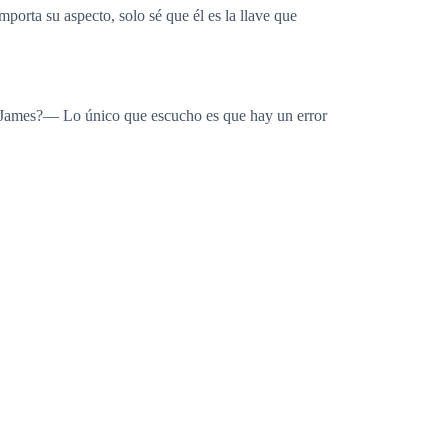
porta su aspecto, solo sé que él es la llave que
l James?— Lo único que escucho es que hay un error
ara atrás, y salir corriendo. —Pero no puedo
debajo del enorme velo que me colocaron, es que aun
n embargo respondo firmando de esa forma una