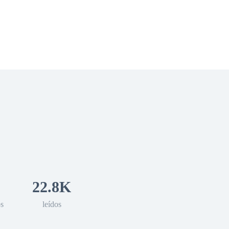
 Romance
Sci-Fi
Guerra
Otros
22.8K
os
leídos