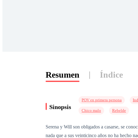
Resumen
Índice
POV en primera persona
In
Sinopsis
Chico malo
Rebelde
Serena y Will son obligados a casarse, se con
nada que a sus veinticinco años no ha hecho nad