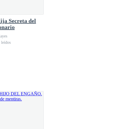
ija Secreta del
e preste atención, si no soy capaz de soltar la
onario
Hayes
 leídos
 que ni yo misma se, parece que la única que no
grises, no puedo creer que este casada con semejante
o como a mí, estoy segura, pero no entiendo ¿Por qué
teorías en este momento, no sé cuales son los