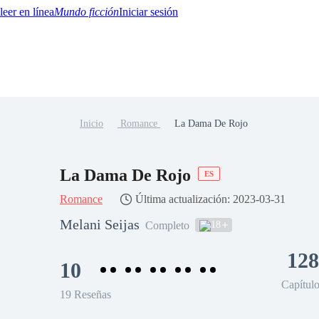
Mundo ficción
Iniciar sesión
Inicio
Romance
La Dama De Rojo
BTQ+
YA/TEEN
Paranormal
Misterio/Thriller
Oriental
Juegos
Historia
MM
La Dama De Rojo
ES
Romance
Última actualización: 2023-03-31
Melani Seijas
18
Completo
128
10
Capítul
19 Reseñas