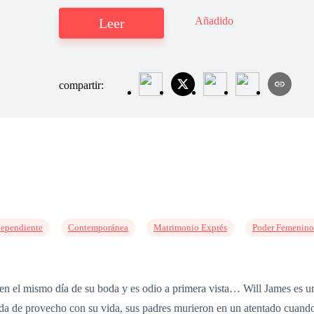
Añadido
Leer
compartir:
dependiente
Contemporánea
Matrimonio Exprés
Poder Femenino
ocen el mismo día de su boda y es odio a primera vista… Will James es
a de provecho con su vida, sus padres murieron en un atentado cuando e