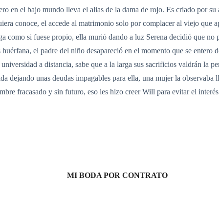
pero en el bajo mundo lleva el alias de la dama de rojo. Es criado por 
iera conoce, el accede al matrimonio solo por complacer al viejo que a
iga como si fuese propio, ella murió dando a luz Serena decidió que no po
s huérfana, el padre del niño desapareció en el momento que se entero d
niversidad a distancia, sabe que a la larga sus sacrificios valdrán la 
da dejando unas deudas impagables para ella, una mujer la observaba ll
mbre fracasado y sin futuro, eso les hizo creer Will para evitar el inter
MI BODA POR CONTRATO