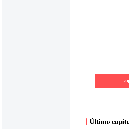
ca
Último capít