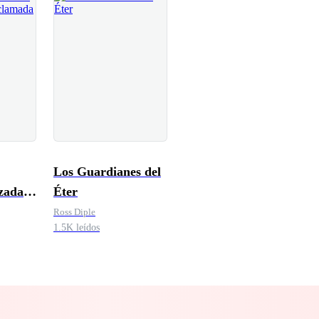
Los Guardianes del
zada y
Éter
Ross Diple
1.5K leídos