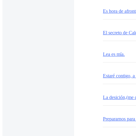
Es hora de afront
El secreto de Cal
Lea es mía.
Estaré contigo, a 
La desición,(me
Prepararnos para