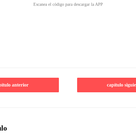
Escanea el código para descargar la APP
pítulo anterior
capítulo sigui
ulo