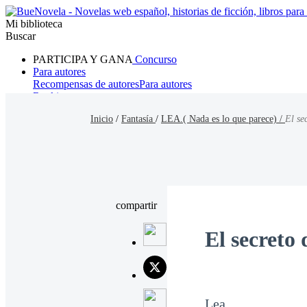
Mi biblioteca
Buscar
PARTICIPA Y GANA
Concurso
Para autores
Recompensas de autores
Para autores
Ranking
Navegar
Inicio
/
Fantasía
/
LEA.( Nada es lo que parece) /
El se
Novelas
Cuentos Cortos
Todos
Romance
Hombre lobo
Mafia
Sistema
Fantasía
Urbano
LG
compartir
El secreto
Lea.