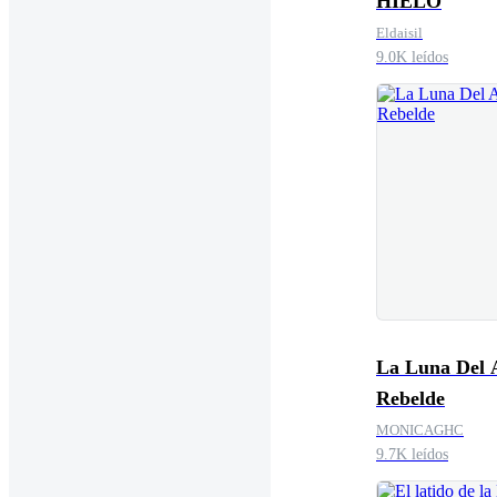
HIELO
Eldaisil
9.0K leídos
La Luna Del 
Rebelde
MONICAGHC
9.7K leídos