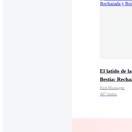
El latido de la
Bestia: Recha
Reclamada
Patti Montagne
407 leídos