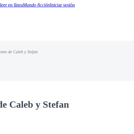
Mundo ficción
Iniciar sesión
creto de Caleb y Stefan
BTQ+
YA/TEEN
Paranormal
Misterio/Thriller
Oriental
Juegos
Historia
MM
 de Caleb y Stefan