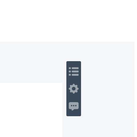
 Romance
Sci-Fi
Guerra
Otros