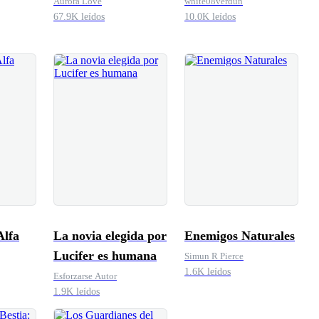
Aurora Love
white08verdun
67.9K leídos
10.0K leídos
Alfa
La novia elegida por
Enemigos Naturales
Lucifer es humana
Simun R Pierce
1.6K leídos
Esforzarse Autor
1.9K leídos