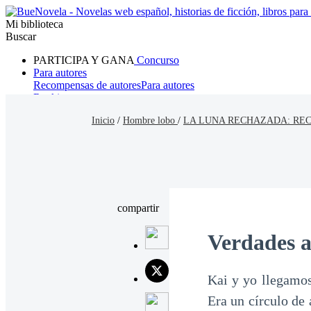
Mi biblioteca
Buscar
PARTICIPA Y GANA
Concurso
Para autores
Recompensas de autores
Para autores
Ranking
Navegar
Inicio
/
Hombre lobo
/
LA LUNA RECHAZADA: RE
Novelas
Cuentos Cortos
Todos
Romance
Hombre lobo
Mafia
Sistema
Fantasía
Urbano
LG
compartir
Verdades a 
Kai y yo llegamos
Era un círculo de