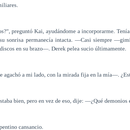
iliares.
os?", preguntó Kai, ayudándome a incorporarme. Tenía
o su sonrisa permanecía intacta. —Casi siempre —gimi
discos en su brazo—. Derek pelea sucio últimamente.
gachó a mi lado, con la mirada fija en la mía—. ¿Est
estaba bien, pero en vez de eso, dije: —¿Qué demonios 
pentino cansancio.