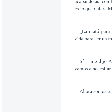
acabando así con l
es lo que quiere M
—¿La mató para u
vida para ser un 
—Sí —me dijo Ash
vamos a necesitar 
—Ahora somos tu m