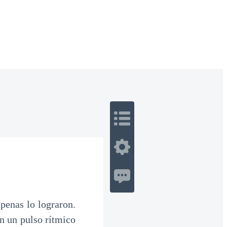
 Romance
Sci-Fi
Guerra
Otros
penas lo lograron.
n un pulso rítmico