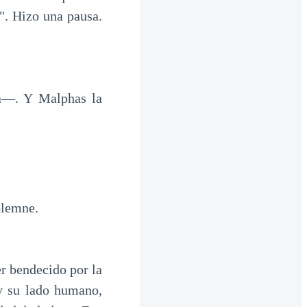
s". Hizo una pausa.
va—. Y Malphas la
olemne.
r bendecido por la
 y su lado humano,