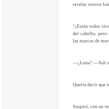
revelar rostros fam
"¿Están todos viv
del cabello, per
las marcas de mor
—¿Luna? —Ash se a
Quería decir que 
Suspiró, con un re