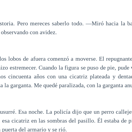
storia. Pero mereces saberlo todo. —Miró hacia la ba
n observando con avidez.
los lobos de afuera comenzó a moverse. El repugnant
zo estremecer. Cuando la figura se puso de pie, pude v
s cincuenta años con una cicatriz plateada y dentad
ta la garganta. Me quedé paralizada, con la garganta an
rré. Esa noche. La policía dijo que un perro calleje
i esa cicatriz en las sombras del pasillo. Él estaba de p
 puerta del armario y se rió.