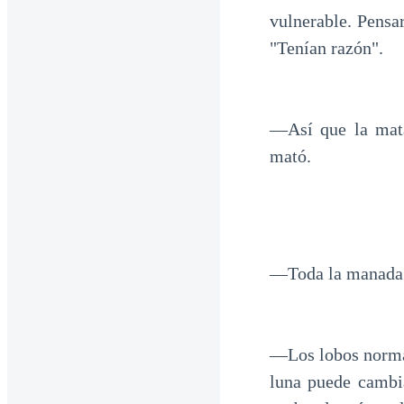
vulnerable. Pensar
"Tenían razón".
—Así que la mata
mató.
—Toda la manada d
—Los lobos normal
luna puede cambia