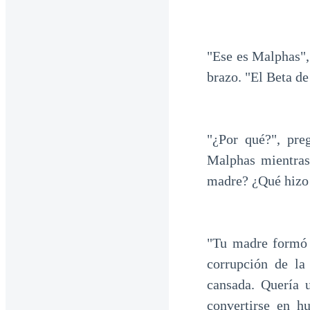
"Ese es Malphas", 
brazo. "El Beta d
"¿Por qué?", ​​p
Malphas mientras
madre? ¿Qué hizo
"Tu madre formó 
corrupción de la 
cansada. Quería 
convertirse en h