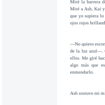
Miré la barrera d
Miré a Ash, Kai y
que yo supiera lo
ojos rojos brillan
—No quiero escon
de la luz azul—.
ellos. Me giré ha
algo más que es
enmendarlo.
Ash sostuvo mi mir