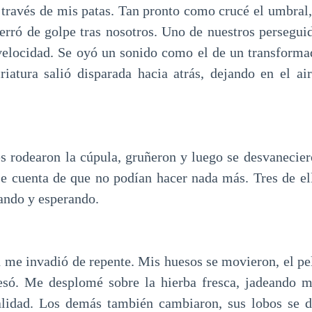
a través de mis patas. Tan pronto como crucé el umbral,
 cerró de golpe tras nosotros. Uno de nuestros persegui
 velocidad. Se oyó un sonido como el de un transformad
riatura salió disparada hacia atrás, dejando en el ai
es rodearon la cúpula, gruñeron y luego se desvanecier
se cuenta de que no podían hacer nada más. Tres de e
ando y esperando.
 me invadió de repente. Mis huesos se movieron, el pel
esó. Me desplomé sobre la hierba fresca, jadeando m
alidad. Los demás también cambiaron, sus lobos se d