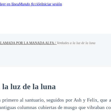
Mundo ficción
Iniciar sesión
CLAMADA POR LA MANADA ALFA /
Verdades a la luz de la luna
BTQ+
YA/TEEN
Paranormal
Misterio/Thriller
Oriental
Juegos
Historia
MM
la luz de la luna
 primero al santuario, seguidos por Ash y Felix, que a
 antiguas columnas cubiertas de musgo que vibraban co