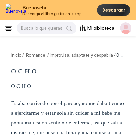
Buenovela
Descargar
Descarga el libro gratis en la app
Mi biblioteca
Busca lo que quieras
Inicio
/
Romance
/
Improvisa, adaptate y despabila
/
O C H O
O C H O
O C H O
Estaba corriendo por el parque, no me daba tiempo
a ejercitarme y estar sola sin cuidar a mi bebé me
ponía maluca en sentido de enferma, así que salí a
distraerme, me puse una licra y una camiseta, una