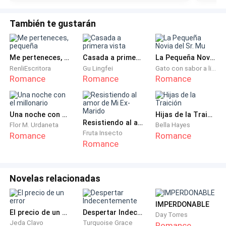
La pareja con premura buscó su ropa para vestirse. La
También te gustarán
mujer agarró su blusa y pretendió escapar a las
carreras, pero Samantha la tomó por los cabellos y
con rudeza la obligó a volver.
Me perteneces, pequeña
Casada a primera vista
La Pequeña Novia del Sr. Mu
RenliEscritora
Gu Lingfei
Gato con sabor a limón
La chica emitió un grito de dolor.
Romance
Romance
Romance
—¡Ni pienses que huirás sin darme una explicación!
Una noche con el millonario
Hijas de la Traición
Resistiendo al amor de Mi Ex-Marido
—¡Samantha, déjala! —ordenó Fernand y corrió hacia la
Flor M. Urdaneta
Bella Hayes
Fruta Insecto
Romance
Romance
mujer que lloriqueaba por el mal trato que había
Romance
recibido—. No le hagas daño. Está embarazada.
La noticia resultó como una bola de hierro que golpeó
Novelas relacionadas
el pecho de Samantha y se lo llenó de amargura.
IMPERDONABLE
El precio de un error
Despertar Indecentemente
—¿Embarazada? —preguntó con la voz cortada por la
Day Torres
Jeda Clavo
Turquoise Grace
Romance