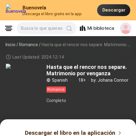
Buenovela
Descargar
Descarga el libro gratis en la app
Mi biblioteca
Busca lo que quieras
Inicio /
Romance
/
Hasta que el rencor nos separe. Matrimonio por venganza
Last Updated: 2024-12-14
Hasta que el rencor nos separe.
Matrimonio por venganza
Spanish
·
18+
·
by: Johana Connor
Romance
Completo
Descargar el libro en la aplicación