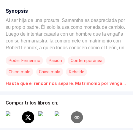
Synopsis
Al ser hija de una prosuta, Samantha es despreciada por
su propio padre. Él solo la usa como moneda de cambio.
Luego de intentar casarla con un hombre que la engaña
con su hermanastra, la compromete en matrimonio con
Robert Lennox, a quien todos conocen como el León, un
tipo huraño, amargado y prepotente dueño de una fortuna
Poder Femenino
Pasión
Contemporánea
incalculable. Ella quiere utilizar a ese poderoso León
para cobrar venganza por todas las humillaciones
Chico malo
Chica mala
Rebelde
recibidas, sin imaginar que él tiene un plan parecido, que
además, la incluye a ella. ¿Podrá Samantha lograr su fin
Matrimonio por Contrato
Venganza
Traición
Hasta que el rencor nos separe. Matrimonio por venganza Novelas Online Descarga gratuita de PDF
y salv de una nueva condena?
Comparitr los libros en: