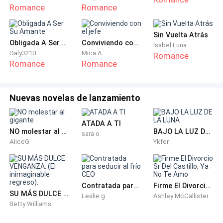
pena.
Romance
Romance
Fernand acarició a la mujer en la zona donde la habían
Sin Vuelta Atrás
lastimado.
Obligada A Ser Su Amante
Conviviendo con el jefe
Isabel Luna
Daly3210
Mica A
Romance
Romance
Romance
—¿Estás bien, Elaine?
Ella asintió y se hundió en el pecho de él para llorar
Nuevas novelas de lanzamiento
como si fuese una niña pequeña. Fernand la abrazó de
manera protectora antes de calcinar a Samantha con
ATADA A TI
una mirada llena de reproches.
NO molestar al gigante
BAJO LA LUZ DE LA LUNA
sara o
AliceG
Ykfer
—Eres una bruta, como tu madre —la insultó—. Si
llegas a lastimar a mi hijo la pagarás.
Contratada para seducir al frío CEO
Firme El Divorcio Sr Del Castillo, Ya No Te Amo
—¿A tu hijo? —indagó impactada—. Hace unos días
SU MÁS DULCE VENGANZA. (El inimaginable regreso).
Leslie g
Ashley McCallister
revisábamos juntos la lista de invitados para nuestra
Betty Williams
boda, porque esta semana se comenzarían a repartir