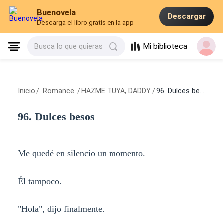
Buenovela
Descargar
Descarga el libro gratis en la app
Mi biblioteca
Busca lo que quieras
Inicio
/
Romance
/
HAZME TUYA, DADDY
/
96. Dulces besos
96. Dulces besos
Me quedé en silencio un momento.
Él tampoco.
"Hola", dijo finalmente.