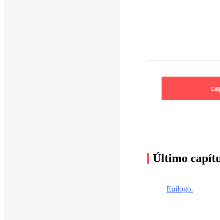
ca
Último capít
Epilogo.