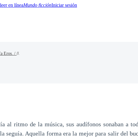
Mundo ficción
Iniciar sesión
fa Eros. /
8.
BTQ+
YA/TEEN
Paranormal
Misterio/Thriller
Oriental
Juegos
Historia
MM
ía al ritmo de la música, sus audífonos sonaban a to
la seguía. Aquella forma era la mejor para salir del buc