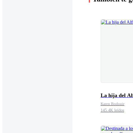
La hija del Al
Karen Bodouir
145.4K leídos