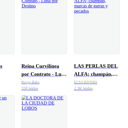
os
Reina Curvilínea
LAS PERLAS DEL
por Contrato - Luna
ALFA; champán,
por Destino
marcas de garras y
Reign Babs
ELSA RIVERS
558 leídos
2.3K leídos
pecados