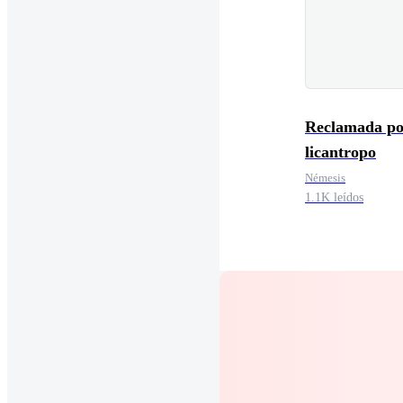
Reclamada po
licantropo
Némesis
1.1K leídos