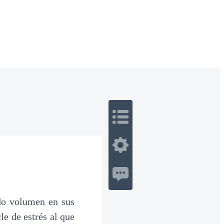
 Romance
Sci-Fi
Guerra
Otros
do volumen en sus
le de estrés al que