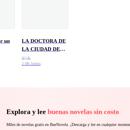
r un
LA DOCTORA DE
LA CIUDAD DE
LOBOS
ivy b.
2.8K leídos
Explora y lee
buenas novelas sin costo
Miles de novelas gratis en BueNovela. ¡Descarga y lee en cualquier momen