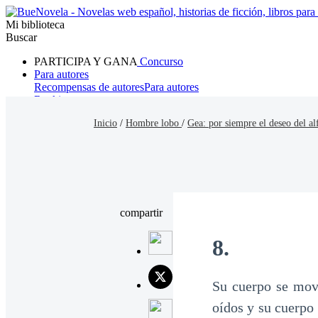
Mi biblioteca
Buscar
PARTICIPA Y GANA
Concurso
Para autores
Recompensas de autores
Para autores
Ranking
Navegar
Inicio
/
Hombre lobo
/
Gea: por siempre el deseo del al
Novelas
Cuentos Cortos
Todos
Romance
Hombre lobo
Mafia
Sistema
Fantasía
Urbano
LG
compartir
8.
Su cuerpo se mov
oídos y su cuerpo 