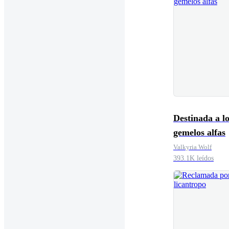
Destinada a l
gemelos alfas
Valkyria Wolf
393.1K leídos