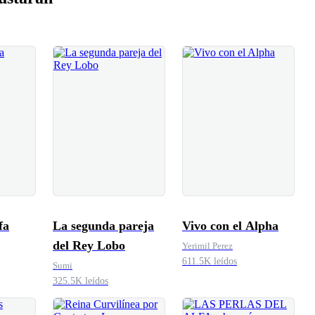
fa
La segunda pareja
Vivo con el Alpha
del Rey Lobo
Yerimil Perez
611.5K leídos
Sumi
325.5K leídos