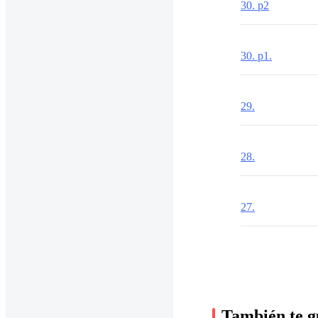
30. p2
30. p1.
29.
28.
27.
También te g